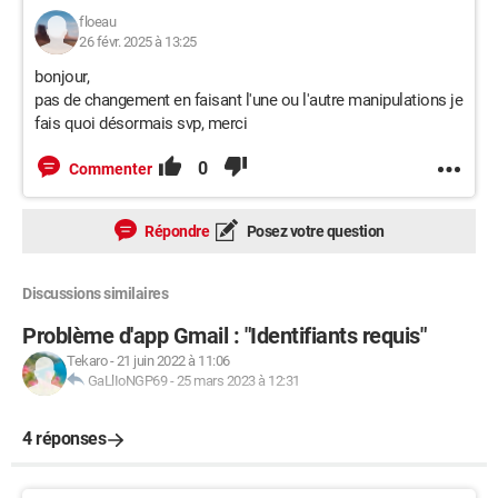
floeau
26 févr. 2025 à 13:25
bonjour,
pas de changement en faisant l'une ou l'autre manipulations je
fais quoi désormais svp, merci
0
Commenter
Répondre
Posez votre question
Discussions similaires
Problème d'app Gmail : "Identifiants requis"
Tekaro
-
21 juin 2022 à 11:06
GaLlIoNGP69
-
25 mars 2023 à 12:31
4 réponses