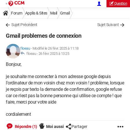
Question
Forum
Applis & Sites
Mail
Gmail
Sujet Précédent
Sujet Suivant
Gmail problemes de connexion
floeau
-
Modifié le 26 févr. 2025 à 11:18
floeau -
26 févr. 2025 à 13:25
Bonjour,
je souhaite me connecter à mon adresse google depuis
l'ordinateur de mon voisin chez mon voisin ! problème, lorsque
je reçois par texto la demande de confirmation, google refuse
car ce n'est pas la bonne personne qui utilise ce compte ! que
faire, merci pour votre aide
cordialement
Répondre (1)
Moi aussi
Partager