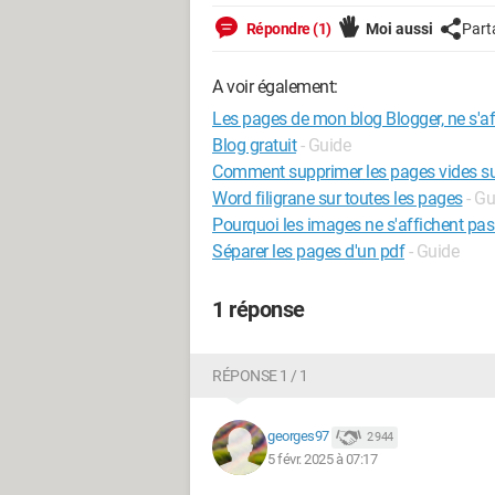
Répondre (1)
Moi aussi
Part
A voir également:
Les pages de mon blog Blogger, ne s'af
Blog gratuit
- Guide
Comment supprimer les pages vides s
Word filigrane sur toutes les pages
- Gu
Pourquoi les images ne s'affichent pa
Séparer les pages d'un pdf
- Guide
1 réponse
RÉPONSE 1 / 1
georges97
2 944
5 févr. 2025 à 07:17