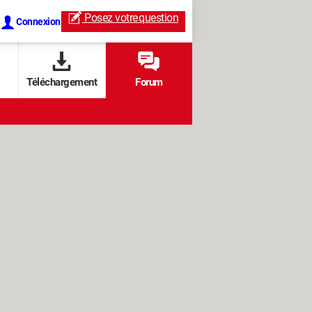
Posez votre
question
Connexion
Téléchargement
Forum