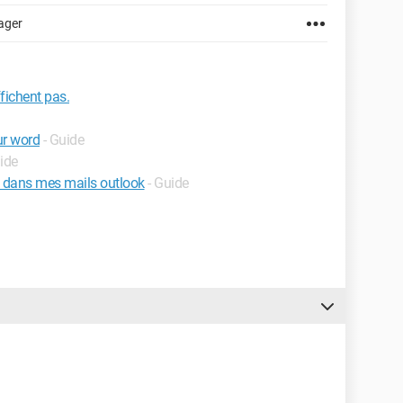
ager
fichent pas.
ur word
- Guide
ide
s dans mes mails outlook
- Guide