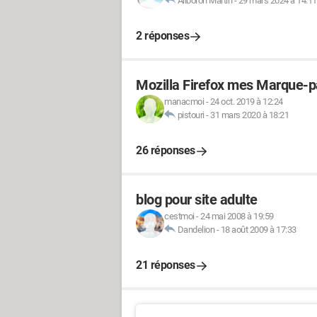
Aliboron Martin
-
29 mars 2024 à 14:11
2 réponses
Mozilla Firefox mes Marque-p
manacmoi
-
24 oct. 2019 à 12:24
pistouri
-
31 mars 2020 à 18:21
26 réponses
blog pour site adulte
cestmoi
-
24 mai 2008 à 19:59
Dandelion
-
18 août 2009 à 17:33
21 réponses