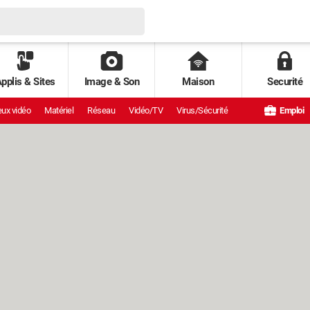
pplis & Sites
Image & Son
Maison
Securité
ux vidéo
Matériel
Réseau
Vidéo/TV
Virus/Sécurité
Emploi