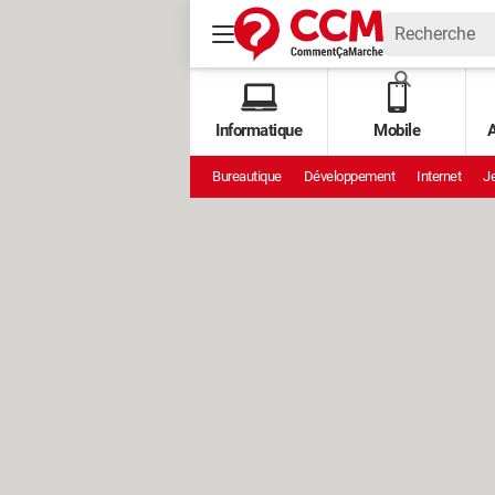
Informatique
Mobile
A
Bureautique
Développement
Internet
Je