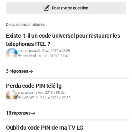
Posez votre question
Discussions similaires
Existe-t-il un code universel pour restaurer les
téléphones ITEL ?
chancejosue3
-
2 avr. 2017 à 23:59
Marshall
-
6 août 2020 à 23:42
3 réponses
Perdu code PIN télé lg
amcadayi
-
5 févr. 2018 à 00:02
MPMP10
-
24 juin 2023 à 22:38
13 réponses
Oubli du code PIN de ma TV LG