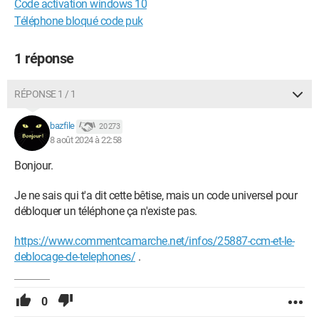
Code activation windows 10
Téléphone bloqué code puk
1 réponse
RÉPONSE 1 / 1
bazfile
20 273
8 août 2024 à 22:58
Bonjour.
Je ne sais qui t'a dit cette bêtise, mais un code universel pour
débloquer un téléphone ça n'existe pas.
https://www.commentcamarche.net/infos/25887-ccm-et-le-
deblocage-de-telephones/
.
0