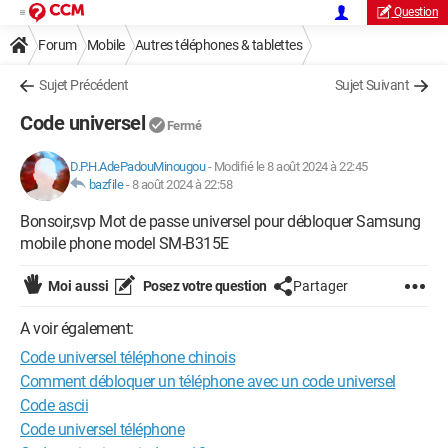
Question
Forum
Mobile
Autres téléphones & tablettes
Sujet Précédent
Sujet Suivant
Code universel
Fermé
D.P.H.AdePadouMinougou
-
Modifié le 8 août 2024 à 22:45
bazfile
-
8 août 2024 à 22:58
Bonsoir,svp Mot de passe universel pour débloquer Samsung
mobile phone model SM-B315E
Moi aussi
Posez votre question
Partager
A voir également:
Code universel téléphone chinois
Comment débloquer un téléphone avec un code universel
Code ascii
Code universel téléphone