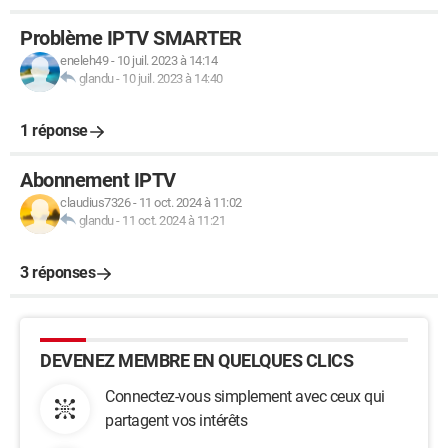
Problème IPTV SMARTER
eneleh49
-
10 juil. 2023 à 14:14
glandu
-
10 juil. 2023 à 14:40
1 réponse
Abonnement IPTV
claudius7326
-
11 oct. 2024 à 11:02
glandu
-
11 oct. 2024 à 11:21
3 réponses
DEVENEZ MEMBRE EN QUELQUES CLICS
Connectez-vous simplement avec ceux qui
partagent vos intérêts