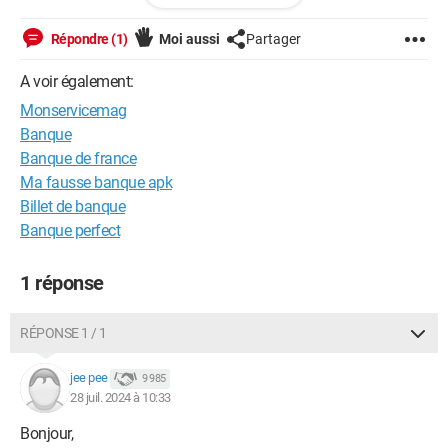
Est ce qu’en validant avec le SécuriPass on peut se faire
arnaquer?? rassurez moi svp
Répondre (1)
Moi aussi
Partager
A voir également:
Monservicemag
Banque
Banque de france
Ma fausse banque apk
Billet de banque
Banque perfect
1 réponse
RÉPONSE 1 / 1
jee pee
9 985
28 juil. 2024 à 10:33
Bonjour,