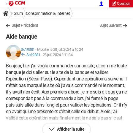
Question
Forum
Consommation & Internet
Sujet Précédent
Sujet Suivant
Aide banque
So19381
-
Modifié le 28 juil. 2024 à 10:24
So19381
-
28 juil. 2024 à 11:34
Bonjour, hier j’ai voulu commander sur un site, et comme toute
banque je dois aller sur le site de la banque et valider
l’opération (SécuriPass). Cependant une opération a survenu il
n’était pas marqué le site où j’avais commandé ni le montant,
il y avait rien écrit. Aux premiers abord, je me suis dit que ça ne
correspondait pas à la commande alors j’ai fermé la page
puis suis allée dans l’onglet pour valider les opérations. Or il n’y
en avait qu’une présente et c’était celle du début. Alors j’ai
validé cette opération mais finalement je ne sais pas si c’est
une arnaque ou juste un bug étant donné qu’il n’y avait pas le
Afficher la suite
nom de la boutique ni le montant.