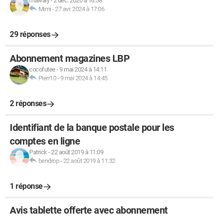
mawaly
-
2 déc. 2020 à 16:58
Mimi
-
27 avr. 2024 à 17:06
29 réponses
Abonnement magazines LBP
cocofutee
-
9 mai 2024 à 14:11
Pierr10
-
9 mai 2024 à 14:45
2 réponses
Identifiant de la banque postale pour les
comptes en ligne
Patrick
-
22 août 2019 à 11:09
bendrop
-
22 août 2019 à 11:32
1 réponse
Avis tablette offerte avec abonnement