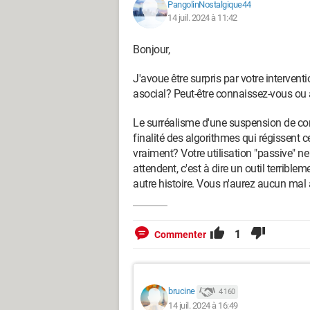
PangolinNostalgique44
14 juil. 2024 à 11:42
Bonjour,
J'avoue être surpris par votre interven
asocial? Peut-être connaissez-vous ou a
Le surréalisme d'une suspension de com
finalité des algorithmes qui régissent ce 
vraiment? Votre utilisation "passive" n
attendent, c'est à dire un outil terrib
autre histoire. Vous n'aurez aucun mal 
1
Commenter
brucine
4 160
14 juil. 2024 à 16:49