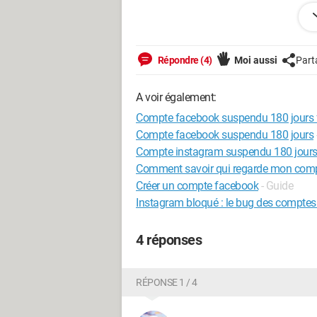
Merci d'avance*
(*)
Éléments basiques de
politesse
ajo
Répondre (4)
Moi aussi
Part
A voir également:
Compte facebook suspendu 180 jours
Compte facebook suspendu 180 jours
Compte instagram suspendu 180 jour
Comment savoir qui regarde mon com
Créer un compte facebook
- Guide
Instagram bloqué : le bug des comptes
4 réponses
RÉPONSE 1 / 4