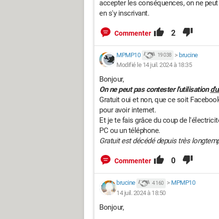
accepter les conséquences, on ne peut pas
en s'y inscrivant.
2
Commenter
MPMP10
>
brucine
19 038
Modifié le 14 juil. 2024 à 18:35
Bonjour,
On ne peut pas contester l'utilisation
d'u
Gratuit oui et non, que ce soit Facebook
pour avoir internet.
Et je te fais grâce du coup de l'électrici
PC ou un téléphone.
Gratuit est décédé depuis très longtem
0
Commenter
brucine
>
MPMP10
4 160
14 juil. 2024 à 18:50
Bonjour,