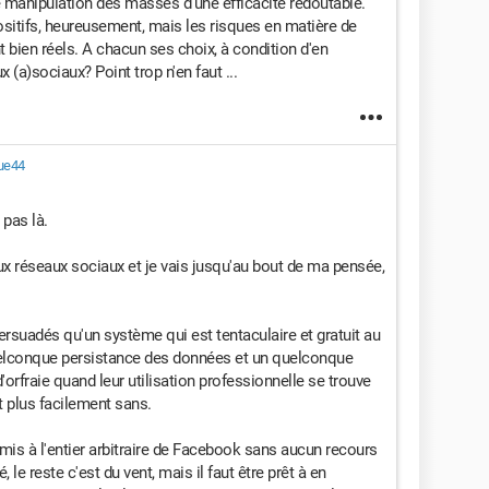
de manipulation des masses d'une efficacité redoutable.
itifs, heureusement, mais les risques en matière de
t bien réels. A chacun ses choix, à condition d'en
a)sociaux? Point trop n'en faut ...
ue44
 pas là.
ux réseaux sociaux et je vais jusqu'au bout de ma pensée,
persuadés qu'un système qui est tentaculaire et gratuit au
 quelconque persistance des données et un quelconque
'orfraie quand leur utilisation professionnelle se trouve
t plus facilement sans.
umis à l'entier arbitraire de Facebook sans aucun recours
 le reste c'est du vent, mais il faut être prêt à en