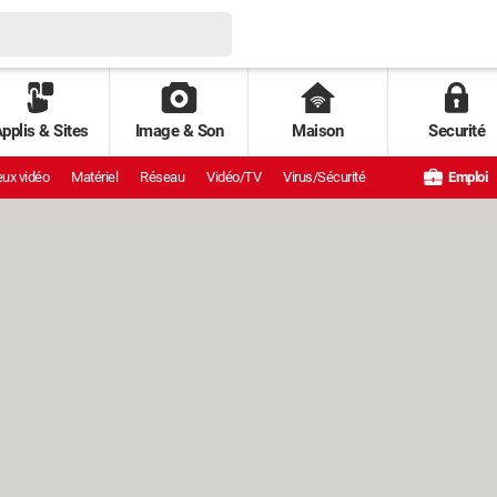
pplis & Sites
Image & Son
Maison
Securité
ux vidéo
Matériel
Réseau
Vidéo/TV
Virus/Sécurité
Emploi