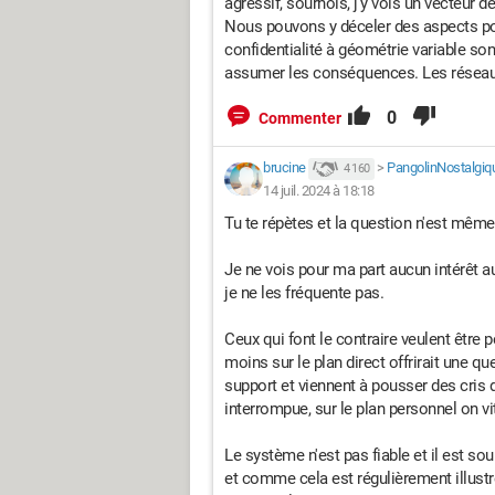
agressif, sournois, j'y vois un vecteur 
Nous pouvons y déceler des aspects pos
confidentialité à géométrie variable son
assumer les conséquences. Les réseaux (
0
Commenter
brucine
>
PangolinNostalgiq
4 160
14 juil. 2024 à 18:18
Tu te répètes et la question n'est même
Je ne vois pour ma part aucun intérêt a
je ne les fréquente pas.
Ceux qui font le contraire veulent être 
moins sur le plan direct offrirait une
support et viennent à pousser des cris d
interrompue, sur le plan personnel on vi
Le système n'est pas fiable et il est so
et comme cela est régulièrement illustré,