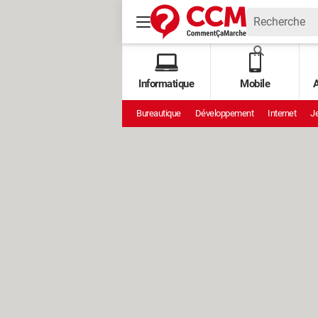
Informatique
Mobile
A
Bureautique
Développement
Internet
Je