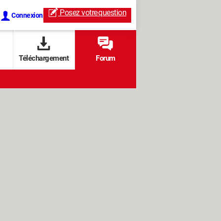
Posez votre
question
Connexion
Téléchargement
Forum