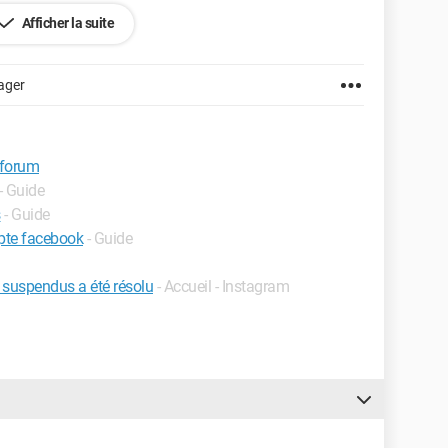
Afficher la suite
utés
par la modération CCM !.......
ager
 forum
- Guide
s
- Guide
pte facebook
- Guide
 suspendus a été résolu
- Accueil - Instagram