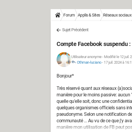
Forum
Applis & Sites
Réseaux sociaux
Sujet Précédent
Compte Facebook suspendu : u
Utilisateur anonyme
-
Modifié le 12 juil.
Othman-luciano
-
17 juil. 2024 à 16:1
Bonjour*
Très réservé quant aux réseaux (a)socia
manière pour le moins passive: aucun 
quelle qu'elle soit, donc une confident
quelques organismes officiels sans inte
pseudonyme. Selon une notification de F
communauté ... Au vu de ce que j'y avai
manière mon utilisation de FB peut pos