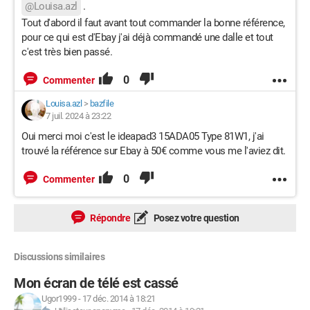
@Louisa.azl
.
Tout d'abord il faut avant tout commander la bonne référence,
pour ce qui est d'Ebay j'ai déjà commandé une dalle et tout
c'est très bien passé.
0
Commenter
Louisa.azl
>
bazfile
7 juil. 2024 à 23:22
Oui merci moi c'est le ideapad3 15ADA05 Type 81W1, j'ai
trouvé la référence sur Ebay à 50€ comme vous me l'aviez dit.
0
Commenter
Répondre
Posez votre question
Discussions similaires
Mon écran de télé est cassé
Ugor1999
-
17 déc. 2014 à 18:21