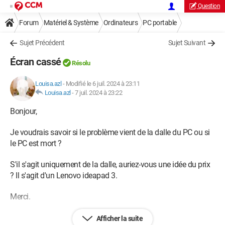
Question
Forum
Matériel & Système
Ordinateurs
PC portable
Sujet Précédent
Sujet Suivant
Écran cassé
Résolu
Louisa.azl
-
Modifié le 6 juil. 2024 à 23:11
Louisa.azl
-
7 juil. 2024 à 23:22
Bonjour,
Je voudrais savoir si le problème vient de la dalle du PC ou si
le PC est mort ?
S'il s'agit uniquement de la dalle, auriez-vous une idée du prix
? Il s'agit d'un Lenovo ideapad 3.
Merci.
Afficher la suite