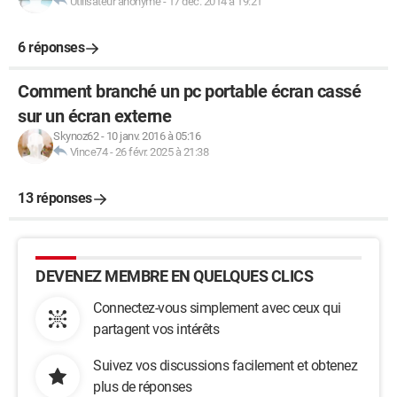
Utilisateur anonyme
-
17 déc. 2014 à 19:21
6 réponses
Comment branché un pc portable écran cassé
sur un écran externe
Skynoz62
-
10 janv. 2016 à 05:16
Vince74
-
26 févr. 2025 à 21:38
13 réponses
DEVENEZ MEMBRE EN QUELQUES CLICS
Connectez-vous simplement avec ceux qui
partagent vos intérêts
Suivez vos discussions facilement et obtenez
plus de réponses