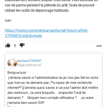
cas de panne pendant la période du prêt, faute de pouvoir
Windows / Chrome 126.0.0.0
utiliser les outils de dépannage habituels.
voir :
https://forums.commentcamarche.net/forum/affich-
37945870-ordi-du-lycee
1
Aracheur2TRIDENT
25 juin 2024 à 21:37
Bonjour/soir
j'aimerai savoir si l'administrateur du pc n'as pas fait en sorte
que mon pc ne demarre pas ,**a cause de mes recherche
internet** (j'aimerai aussi savoir, si un jour l'admin doit mettre
des restricion , ca sera lesquels , empecher l'ordi de
demarrer ? bloquer mon compte utilisateur ? ,ou autre
j'aimerai bien savoir SVP.