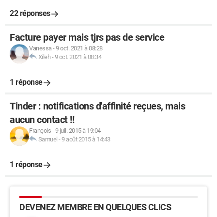
22 réponses
Facture payer mais tjrs pas de service
Vanessa
-
9 oct. 2021 à 08:28
Xileh
-
9 oct. 2021 à 08:34
1 réponse
Tinder : notifications d'affinité reçues, mais
aucun contact !!
François
-
9 juil. 2015 à 19:04
Samuel
-
9 août 2015 à 14:43
1 réponse
DEVENEZ MEMBRE EN QUELQUES CLICS