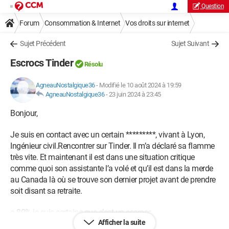
Question
Forum
Consommation & Internet
Vos droits sur internet
Sujet Précédent
Sujet Suivant
Escrocs Tinder
Résolu
AgneauNostalgique36
-
Modifié le 10 août 2024 à 19:59
AgneauNostalgique36
-
23 juin 2024 à 23:45
Bonjour,
Je suis en contact avec un certain *********, vivant à Lyon,
Ingénieur civil.Rencontrer sur Tinder. Il m’a déclaré sa flamme
très vite. Et maintenant il est dans une situation critique
comme quoi son assistante l’a volé et qu’il est dans la merde
au Canada là où se trouve son dernier projet avant de prendre
soit disant sa retraite.
a 80% je suis certaine que c’est un escrocs
Afficher la suite