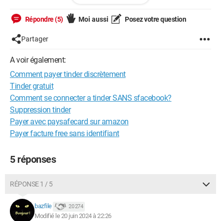
si vous avez eu à faire avec lui merci de me le dire.
Répondre (5)
Moi aussi
Posez votre question
Audrey
Partager
A voir également:
iPhone / Safari 17.5
Comment payer tinder discrètement
Tinder gratuit
Comment se connecter a tinder SANS sfacebook?
Suppression tinder
Payer avec paysafecard sur amazon
Payer facture free sans identifiant
5 réponses
RÉPONSE 1 / 5
bazfile
20 274
Modifié le 20 juin 2024 à 22:26