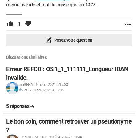
même pseudo et mot de passe que sur CCM.
1
Posez votre question
Discussions similaires
Erreur REFCB : OS 1_1_111111_Longueur IBAN
invalide.
maSERA
-
10 déc. 2021 à 17:28
oui
-
10 nov. 2023 à 17:46
5 réponses
Le bon coin, comment retrouver un pseudonyme
?
HYPERSENSIBLE
-
10 févr. 2023 à 21:44