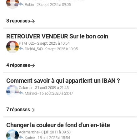
Robin
-
28 sept. 2025 à 09:05
8 réponses
RETROUVER VENDEUR Sur le bon coin
PTM_026
-
2 sept. 2025 à 10:54
Didi64_549
-
9 sept. 2025 à 13:05
4 réponses
Comment savoir à qui appartient un IBAN ?
Calamar
-
31 août 2009 à 21:43
Moimoi
-
16 août 2020 à 23:47
7 réponses
Changer la couleur de fond d'un en-tête
Adamantine
-
8 juil. 2011 à 09:53
Karine
-
18 oct. 2025 à 15:54