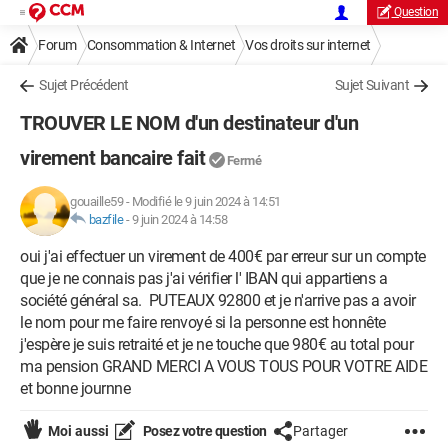
Question
Forum
Consommation & Internet
Vos droits sur internet
Sujet Précédent
Sujet Suivant
TROUVER LE NOM d'un destinateur d'un
virement bancaire fait
Fermé
gouaille59
-
Modifié le 9 juin 2024 à 14:51
bazfile
-
9 juin 2024 à 14:58
oui j'ai effectuer un virement de 400€ par erreur sur un compte
que je ne connais pas j'ai vérifier l' IBAN qui appartiens a
société général sa. PUTEAUX 92800 et je n'arrive pas a avoir
le nom pour me faire renvoyé si la personne est honnête
j'espère je suis retraité et je ne touche que 980€ au total pour
ma pension GRAND MERCI A VOUS TOUS POUR VOTRE AIDE
et bonne journne
Moi aussi
Posez votre question
Partager