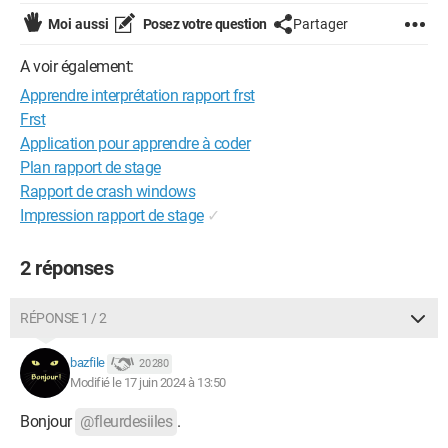
Moi aussi
Posez votre question
Partager
A voir également:
Apprendre interprétation rapport frst
Frst
Application pour apprendre à coder
Plan rapport de stage
Rapport de crash windows
Impression rapport de stage
✓
2 réponses
RÉPONSE 1 / 2
bazfile
20 280
Modifié le 17 juin 2024 à 13:50
Bonjour
@fleurdesiiles
.