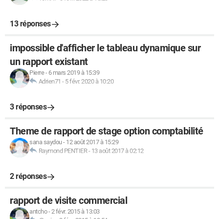
13 réponses
impossible d'afficher le tableau dynamique sur
un rapport existant
Pierre
-
6 mars 2019 à 15:39
Adrien71
-
5 févr. 2020 à 10:20
3 réponses
Theme de rapport de stage option comptabilité
sana saydou
-
12 août 2017 à 15:29
Raymond PENTIER
-
13 août 2017 à 02:12
2 réponses
rapport de visite commercial
antcho
-
2 févr. 2015 à 13:03