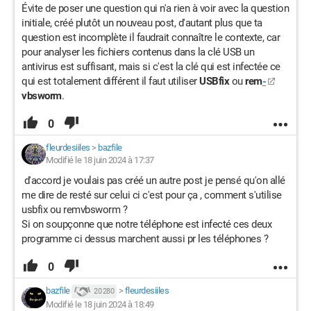
Évite de poser une question qui n'a rien à voir avec la question
initiale, créé plutôt un nouveau post, d'autant plus que ta
question est incomplète il faudrait connaître le contexte, car
pour analyser les fichiers contenus dans la clé USB un
antivirus est suffisant, mais si c'est la clé qui est infectée ce
qui est totalement différent il faut utiliser
USBfix
ou
rem
-
vbsworm
.
0
fleurdesiiles
>
bazfile
Modifié le 18 juin 2024 à 17:37
d'accord je voulais pas créé un autre post je pensé qu'on allé
me dire de resté sur celui ci c'est pour ça , comment s'utilise
usbfix ou remvbsworm ?
Si on soupçonne que notre téléphone est infecté ces deux
programme ci dessus marchent aussi pr les téléphones ?
0
bazfile
>
fleurdesiiles
20 280
Modifié le 18 juin 2024 à 18:49