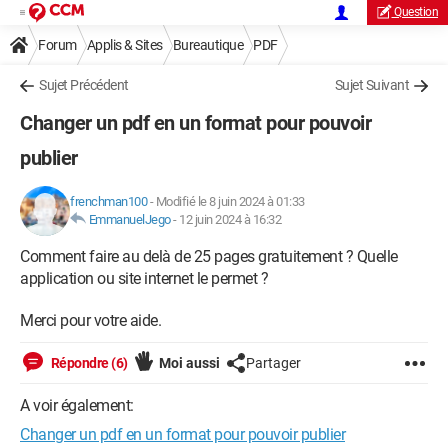
Question
Forum
Applis & Sites
Bureautique
PDF
Sujet Précédent
Sujet Suivant
Changer un pdf en un format pour pouvoir
publier
frenchman100
-
Modifié le 8 juin 2024 à 01:33
EmmanuelJego
-
12 juin 2024 à 16:32
Comment faire au delà de 25 pages gratuitement ? Quelle
application ou site internet le permet ?
Merci pour votre aide.
Répondre (6)
Moi aussi
Partager
A voir également:
Changer un pdf en un format pour pouvoir publier