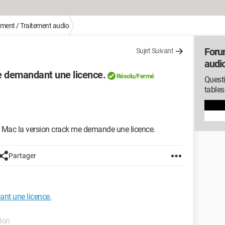
ement / Traitement audio
Foru
Sujet Suivant
audi
e demandant une licence.
Résolu/Fermé
Questi
tables
r Mac la version crack me demande une licence.
Partager
nt une licence.
tion