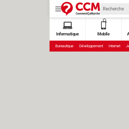
Informatique
Mobile
A
Bureautique
Développement
Internet
Je