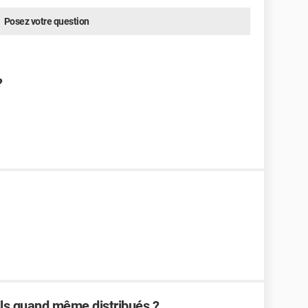
Posez votre question
?
ls quand même distribués ?