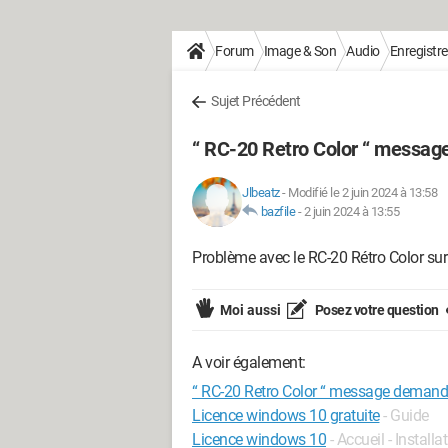
Forum
Image & Son
Audio
Enregistr
Sujet Précédent
“ RC-20 Retro Color “ messag
Jlbeatz
-
Modifié le 2 juin 2024 à 13:58
bazfile
-
2 juin 2024 à 13:55
Problème avec le RC-20 Rétro Color su
Moi aussi
Posez votre question
A voir également:
“ RC-20 Retro Color “ message demanda
Licence windows 10 gratuite
- Guide
Licence windows 10
- Accueil - Installa