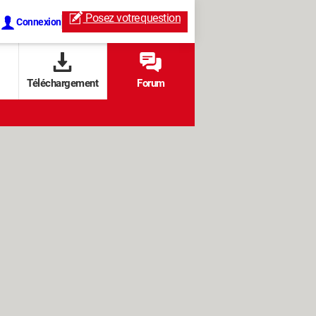
Posez votre
question
Connexion
Téléchargement
Forum