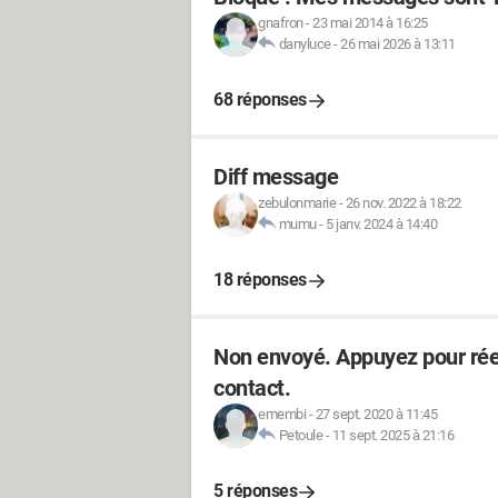
gnafron
-
23 mai 2014 à 16:25
danyluce
-
26 mai 2026 à 13:11
68 réponses
Diff message
zebulonmarie
-
26 nov. 2022 à 18:22
mumu
-
5 janv. 2024 à 14:40
18 réponses
Non envoyé. Appuyez pour rée
contact.
emembi
-
27 sept. 2020 à 11:45
Petoule
-
11 sept. 2025 à 21:16
5 réponses