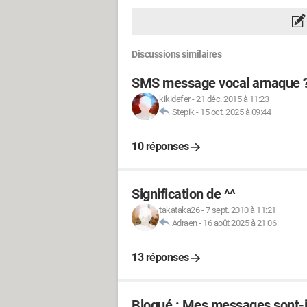
Discussions similaires
SMS message vocal arnaque 
kikidefer
-
21 déc. 2015 à 11:23
Stepik
-
15 oct. 2025 à 09:44
10 réponses
Signification de ^^
takataka26
-
7 sept. 2010 à 11:21
Adraen
-
16 août 2025 à 21:06
13 réponses
Bloqué : Mes messages sont-i