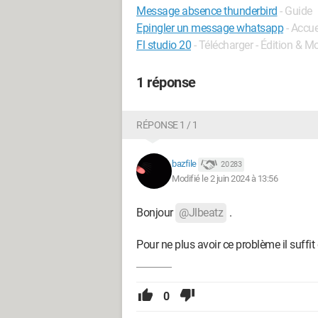
Message absence thunderbird
- Guide
Epingler un message whatsapp
- Accu
Fl studio 20
- Télécharger - Édition & 
1 réponse
RÉPONSE 1 / 1
bazfile
20 283
Modifié le 2 juin 2024 à 13:56
Bonjour
@Jlbeatz
.
Pour ne plus avoir ce problème il suffit
0