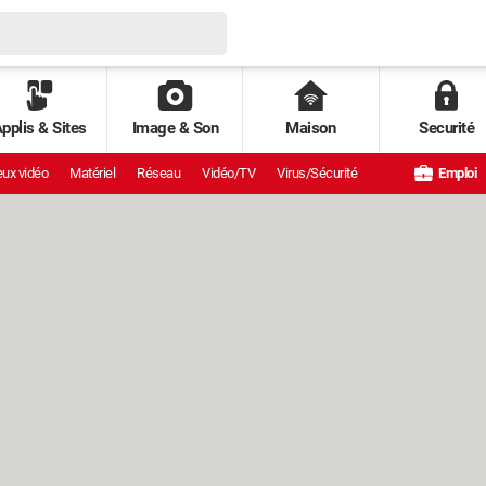
pplis & Sites
Image & Son
Maison
Securité
ux vidéo
Matériel
Réseau
Vidéo/TV
Virus/Sécurité
Emploi