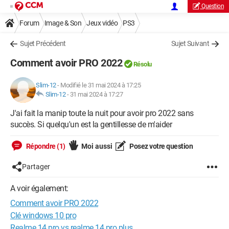
Question
Forum
Image & Son
Jeux vidéo
PS3
Sujet Précédent
Sujet Suivant
Comment avoir PRO 2022
Résolu
Slim-12
-
Modifié le 31 mai 2024 à 17:25
Slim-12
-
31 mai 2024 à 17:27
J'ai fait la manip toute la nuit pour avoir pro 2022 sans
succès. Si quelqu'un est la gentillesse de m'aider
Répondre (1)
Moi aussi
Posez votre question
Partager
A voir également:
Comment avoir PRO 2022
Clé windows 10 pro
Realme 14 pro vs realme 14 pro plus