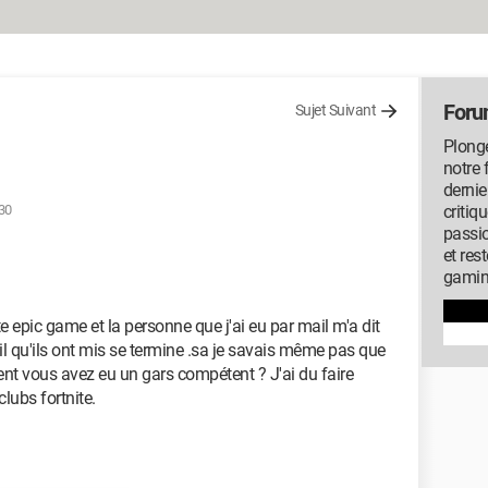
Foru
Sujet Suivant
Plonge
notre 
dernie
:30
critiq
passi
et res
gamin
 epic game et la personne que j'ai eu par mail m'a dit
ail qu'ils ont mis se termine .sa je savais même pas que
nt vous avez eu un gars compétent ? J'ai du faire
clubs fortnite.