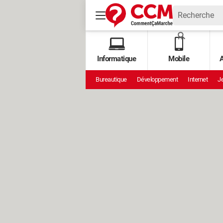
Informatique
Mobile
A
Bureautique
Développement
Internet
Je