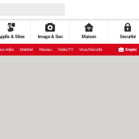
pplis & Sites
Image & Son
Maison
Securité
ux vidéo
Matériel
Réseau
Vidéo/TV
Virus/Sécurité
Emploi