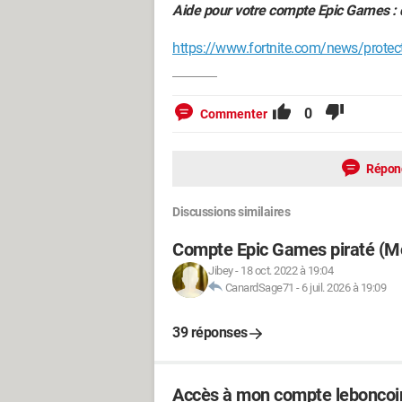
Aide pour votre compte Epic Games : q
https://www.fortnite.com/news/protect
0
Commenter
Répon
Discussions similaires
Compte Epic Games piraté (Mo
Jibey
-
18 oct. 2022 à 19:04
CanardSage71
-
6 juil. 2026 à 19:09
39 réponses
Accès à mon compte leboncoi