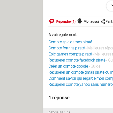
Android / Chrome 124.0.0.0
Répondre (1)
Moi aussi
Part
A voir également:
Compte epic games piraté
Compte fortnite piraté
- Meilleures rép
Epic games compte piraté
- Meilleures
Recuperer compte facebook piraté
- Gu
Créer un compte google
- Guide
Récupérer un compte gmail piraté ou i
Comment savoir qui regarde mon com
Récupérer compte yahoo sans numéro 
1 réponse
RÉPONSE 1 / 1