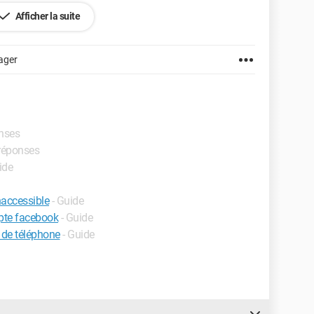
Afficher la suite
ager
onses
 réponses
ide
naccessible
- Guide
pte facebook
- Guide
de téléphone
- Guide