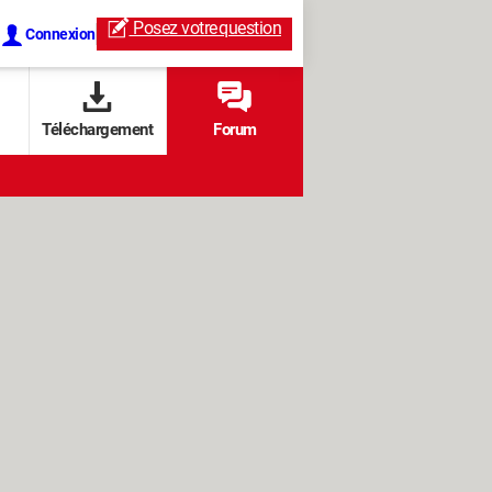
Posez votre
question
Connexion
Téléchargement
Forum