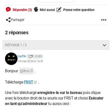
Sans succès.
Répondre (2)
Moi aussi
Posez votre question
J’ai ensuite installé ASIO4ALL, sans succès.
Partager
puis j’ai désinstallé tous les programmes que j’avais mis à
2 réponses
jour, nettoyé les restes de fichiers, passé un cheak-up avec
Advanced System Care, Malwarebytes et Iobit Uninstaler, puis
retenté un Scannow et un DISM
RÉPONSE 1 / 2
L’erreur ne s’affiche plus et l’ordinateur est un peu plus rapide
bazfile
20 283
(ça m’a pris 6h)
14 mai 2024 à 16:41
je n’ai pas d’autre idée
Bonjour
@lmc-3
.
merci
Télécharge
FRST
.
Une fois téléchargé
enregistre-le sur le bureau
puis clique
avec le bouton droit de ta souris sur FRST et choisi
Exécuter
en tant qu'administrateur
tu auras ceci :