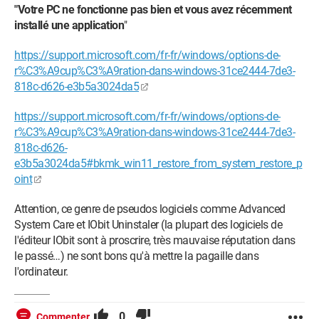
"Votre PC ne fonctionne pas bien et vous avez récemment
installé une application
"
https://support.microsoft.com/fr-fr/windows/options-de-
r%C3%A9cup%C3%A9ration-dans-windows-31ce2444-7de3-
818c-d626-e3b5a3024da5
https://support.microsoft.com/fr-fr/windows/options-de-
r%C3%A9cup%C3%A9ration-dans-windows-31ce2444-7de3-
818c-d626-
e3b5a3024da5#bkmk_win11_restore_from_system_restore_p
oint
Attention, ce genre de pseudos logiciels comme Advanced
System Care et IObit Uninstaler (la plupart des logiciels de
l'éditeur IObit sont à proscrire, très mauvaise réputation dans
le passé…) ne sont bons qu'à mettre la pagaille dans
l'ordinateur.
0
Commenter