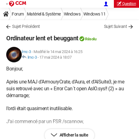
Question
Forum
Matériel & Système
Windows
Windows 11
Sujet Précédent
Sujet Suivant
Ordinateur lent et beuggant
Résolu
lmc-3
-
Modifié le 14 mai 2024 à 16:25
lmc-3
-
17 mai 2024 à 18:07
Bonjour,
Après une MAJ d’ArmouryCrate, d’Aura, et d’AISuite3, je me
suis retrouvé avec un « Error Can´t open AsIO.sys!! (2) » au
démarrage;
l’ordi était quasiment inutilisable.
J’ai commencé par un FSR /scannow,
suivi d’un DISM /Online /Cleanup-Image /ScanHealth;
Afficher la suite