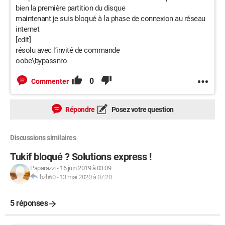
bien la première partition du disque
maintenant je suis bloqué à la phase de connexion au réseau
internet
[edit]
résolu avec l’invité de commande
oobe\bypassnro
0
Commenter
Répondre
Posez votre question
Discussions similaires
Tukif bloqué ? Solutions express !
Paparazzi
-
16 juin 2019 à 03:09
bzh60
-
13 mai 2020 à 07:20
5 réponses