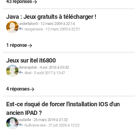
43 réponses
Java : Jeux gratuits à télécharger !
undertaker3
-
12 mars 2009 à 22:14
neogenesis
-
12 mars 2009 à 22:51
1 réponse
Jeux sur itel it6800
deniseprisk
-
4 avr. 2016 à 03:32
Abel
-
5 août 2017 à 13:47
4 réponses
Est-ce risqué de forcer l'installation IOS d'un
ancien IPAD ?
isabelle
-
25 mars 2019 à 21:32
Guihome-exe
-
27 juil. 2026 à 12:22