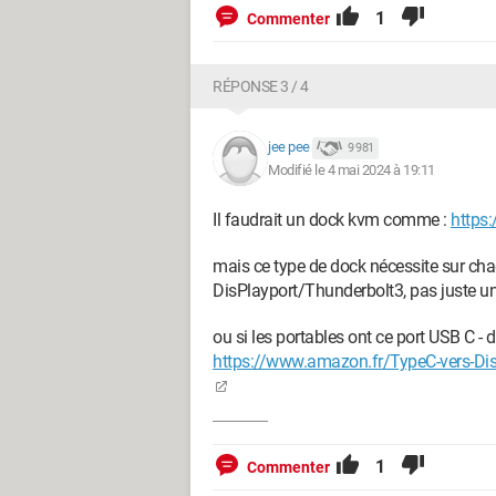
1
Commenter
RÉPONSE 3 / 4
jee pee
9 981
Modifié le 4 mai 2024 à 19:11
Il faudrait un dock kvm comme :
https
mais ce type de dock nécessite sur cha
DisPlayport/Thunderbolt3, pas juste u
ou si les portables ont ce port USB C -
https://www.amazon.fr/TypeC-vers-
1
Commenter