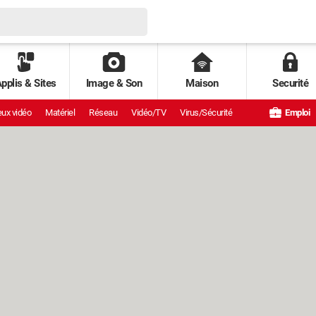
pplis & Sites
Image & Son
Maison
Securité
ux vidéo
Matériel
Réseau
Vidéo/TV
Virus/Sécurité
Emploi