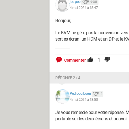
jee pee
9 981
4 mai 2024 à 18:47
D'avance, je vous remercie.
Bonjour,
Le KVM ne gère pas la conversion vers le
sorties écran un HDM et un DP et le KV
1
Commenter
RÉPONSE 2 / 4
Pedrocorbeen
1
4 mai 2024 à 18:50
Je vous remercie pour votre réponse. M
portable sur les deux écrans et pouvoi