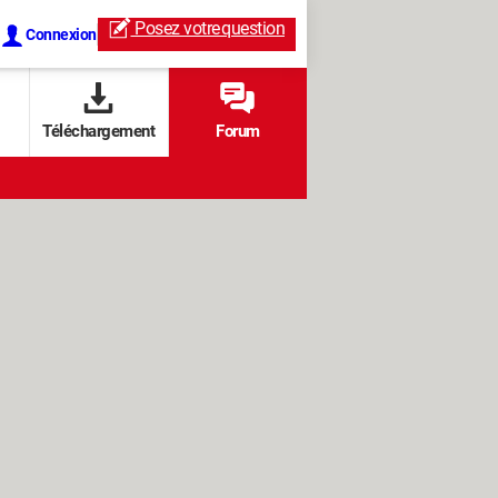
Posez votre
question
Connexion
Téléchargement
Forum