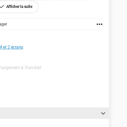
ue je vais dans : Paramètres > Système > Ecrans >
ortables ne trouvent pas de deuxième écran.
Afficher la suite
 pas...
ager
le : E5-575G-50NS / Graphismes : NVIDIA Geforce GTX
 et 2 écrans
 : Latitude 5310 / Graphismes : Intel UHD Graphics
dèle : LF24T450FQRXEN
échargement & Transfert
e : 8K HDMI + DP 2 PC 2 Monitor
par HDMI (bien sur « HDMI Out » du KVM) ;
ar Displayport (bien sur « DP Out » du KVM) ;
 HDMI (branché sur « PC 1 IN - HDMI » du KVM) ;
 HDMI (branché sur « PC 2 IN - HDMI » du KVM).
odifier mon installation pour que cela fonctionne? Vous