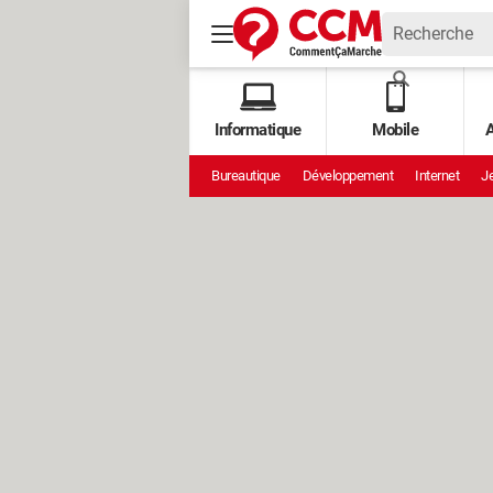
Informatique
Mobile
A
Bureautique
Développement
Internet
Je