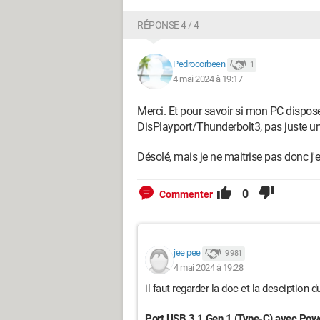
RÉPONSE 4 / 4
Pedrocorbeen
1
4 mai 2024 à 19:17
Merci. Et pour savoir si mon PC dispos
DisPlayport/Thunderbolt3, pas juste un
Désolé, mais je ne maitrise pas donc j
0
Commenter
jee pee
9 981
4 mai 2024 à 19:28
il faut regarder la doc et la desciption d
Port USB 3.1 Gen 1 (Type-C) avec Powe