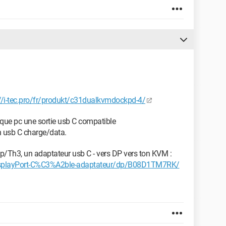
://i-tec.pro/fr/produkt/c31dualkvmdockpd-4/
que pc une sortie usb C compatible
n usb C charge/data.
 dp/Th3, un adaptateur usb C - vers DP vers ton KVM :
DisplayPort-C%C3%A2ble-adaptateur/dp/B08D1TM7RK/