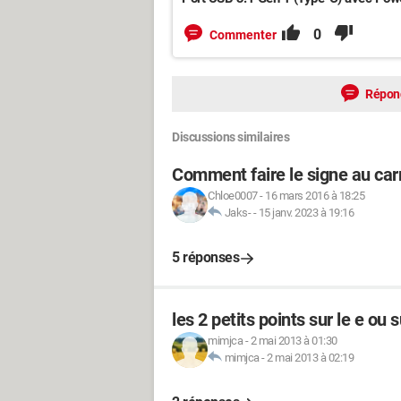
0
Commenter
Répon
Discussions similaires
Comment faire le signe au carr
Chloe0007
-
16 mars 2016 à 18:25
Jaks-
-
15 janv. 2023 à 19:16
5 réponses
les 2 petits points sur le e ou su
mimjca
-
2 mai 2013 à 01:30
mimjca
-
2 mai 2013 à 02:19