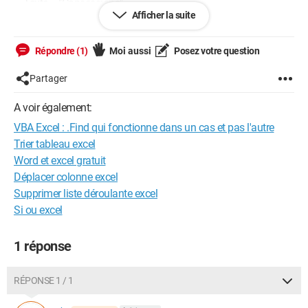
Texte = "Consessions"
Afficher la suite
Range("A1:C500").Select
Set c = Selection.Find(Texte)
MsgBox c.Address
Répondre (1)
Moi aussi
Posez votre question
Stop
With Worksheets(2).Range("A1:C500")
Partager
Set c = .Find(Texte)
A voir également:
MsgBox c
Stop
VBA Excel : .Find qui fonctionne dans un cas et pas l'autre
If Not c Is Nothing Then
Trier tableau excel
firstAddress = c.Address
Word et excel gratuit
Do
Déplacer colonne excel
'c.Value = Replace(c.Value, Texte, "xyz")
Supprimer liste déroulante excel
Set c = .FindNext(c)
Si ou excel
Loop While Not c Is Nothing And c.Address <>
firstAddress
1 réponse
End If
End With
Stop
RÉPONSE 1 / 1
End Sub