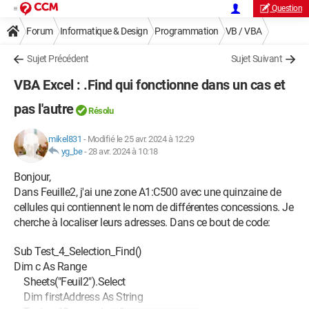
Question
Forum
Informatique & Design
Programmation
VB / VBA
Sujet Précédent
Sujet Suivant
VBA Excel : .Find qui fonctionne dans un cas et
pas l'autre
Résolu
mikel831
-
Modifié le 25 avr. 2024 à 12:29
yg_be
-
28 avr. 2024 à 10:18
Bonjour,
Dans Feuille2, j'ai une zone A1:C500 avec une quinzaine de
cellules qui contiennent le nom de différentes concessions. Je
cherche à localiser leurs adresses. Dans ce bout de code:
Sub Test_4_Selection_Find()
Dim c As Range
Sheets("Feuil2").Select
Dim firstAddress As String