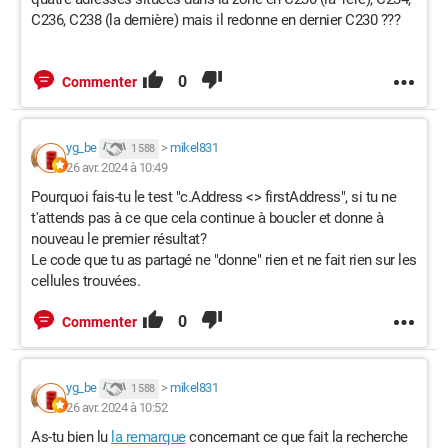
C236, C238 (la dernière) mais il redonne en dernier C230 ???
0
Commenter
yg_be
>
mikel831
1 588
26 avr. 2024 à 10:49
Pourquoi fais-tu le test "c.Address <> firstAddress", si tu ne
t'attends pas à ce que cela continue à boucler et donne à
nouveau le premier résultat?
Le code que tu as partagé ne "donne" rien et ne fait rien sur les
cellules trouvées.
0
Commenter
yg_be
>
mikel831
1 588
26 avr. 2024 à 10:52
As-tu bien lu
la remarque
concernant ce que fait la recherche