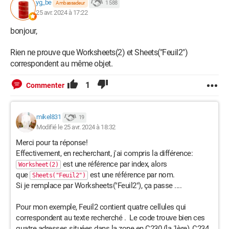
yg_be
1 588
Ambassadeur
1) le premier Selection.Find fonctionne et me renvoie bien
25 avr. 2024 à 17:22
l'adresse de la cellule
2) le second .Find me renvoie Nothing et je ne comprends pas
bonjour,
pourquoi ???
Rien ne prouve que Worksheets(2) et Sheets("Feuil2")
Je ne trouve pas mon erreur ...
correspondent au même objet.
1
Commenter
Windows / Chrome 124.0.0.0
mikel831
19
Modifié le 25 avr. 2024 à 18:32
Merci pour ta réponse!
Effectivement, en recherchant, j'ai compris la différence:
est une référence par index, alors
Worksheet(2)
que
est une référence par nom.
Sheets("Feuil2")
Si je remplace par Worksheets("Feuil2"), ça passe ....
Pour mon exemple, Feuil2 contient quatre cellules qui
correspondent au texte recherché . Le code trouve bien ces
quatre adresses situées dans la zone en C230 (la 1ère), C234,