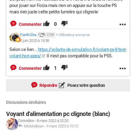
pour jouer sur Forza mais rien on appuie sur la touche PS
mais rien juste cette petite lumière qui clignote
0
Commenter
Panth33ra
>
Utilisateur anonyme
2 359
2 juin 2025 à 18:58
Selon ce lien...
https://volants-de-simulation.fr/volant-ps4/test-
volant-hori-apex/
Il n'est pas compatible pour la PS5.
1
Commenter
Répondre
Posez votre question
Discussions similaires
Voyant d'alimentation pc clignote (blanc)
Divinettee
-
8 mars 2022 à 22:20
MisteryBean
-
9 mars 2022 à 13:12