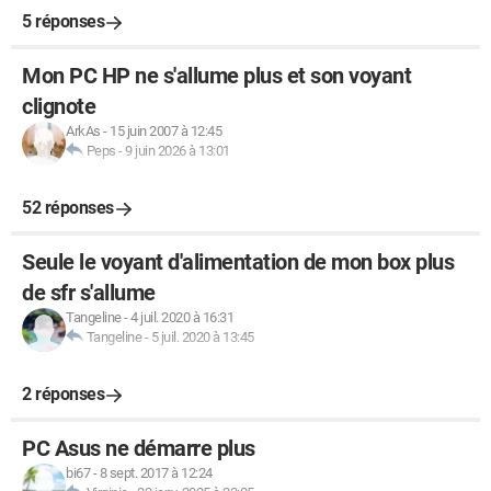
5 réponses
Mon PC HP ne s'allume plus et son voyant
clignote
ArkAs
-
15 juin 2007 à 12:45
Peps
-
9 juin 2026 à 13:01
52 réponses
Seule le voyant d'alimentation de mon box plus
de sfr s'allume
Tangeline
-
4 juil. 2020 à 16:31
Tangeline
-
5 juil. 2020 à 13:45
2 réponses
PC Asus ne démarre plus
bi67
-
8 sept. 2017 à 12:24