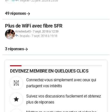
Virginie
-
22 janv. 2025 à 23:05
49 réponses
Plus de WiFi avec fibre SFR
Ameliedu45
-
7 sept. 2018 à 12:59
brupala
-
7 sept. 2018 à 19:18
3 réponses
DEVENEZ MEMBRE EN QUELQUES CLICS
Connectez-vous simplement avec ceux qui
partagent vos intérêts
Suivez vos discussions facilement et obtenez
plus de réponses