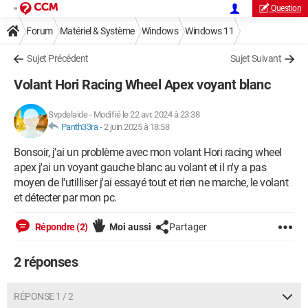
Question
Forum
Matériel & Système
Windows
Windows 11
Sujet Précédent
Sujet Suivant
Volant Hori Racing Wheel Apex voyant blanc
Svpdelaide
-
Modifié le 22 avr. 2024 à 23:38
Panth33ra
-
2 juin 2025 à 18:58
Bonsoir, j'ai un problème avec mon volant Hori racing wheel
apex j'ai un voyant gauche blanc au volant et il n'y a pas
moyen de l'utilliser j'ai essayé tout et rien ne marche, le volant
et détecter par mon pc.
Répondre (2)
Moi aussi
Partager
2 réponses
RÉPONSE 1 / 2