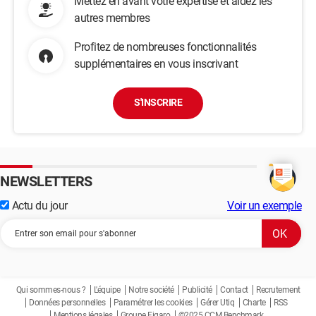
Mettez en avant votre expertise et aidez les
autres membres
Profitez de nombreuses fonctionnalités
supplémentaires en vous inscrivant
S'INSCRIRE
NEWSLETTERS
Actu du jour
Voir un exemple
Qui sommes-nous ?
L'équipe
Notre société
Publicité
Contact
Recrutement
Données personnelles
Paramétrer les cookies
Gérer Utiq
Charte
RSS
Mentions légales
Groupe Figaro
©2025 CCM Benchmark