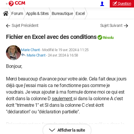
Question
Forum
Applis & Sites
Bureautique
Excel
Sujet Précédent
Sujet Suivant
Fichier en Excel avec des conditions
Résolu
Marie Chant
-
Modifié le 19 avr. 2024 à 11:25
Marie Chant
-
24 avr. 2024 à 16:58
Bonjour,
Merci beaucoup d'avance pour votre aide. Cela fait deux jours
déjà que j'essai mais ca ne fonctionne pas comme je
voudrais. Je veux ajouter à ma formule donne moi ce qui est
écrit dans la colonne D
seulement
si dans la colonne A c'est
écrit "trimestre 1" et SI dans la colonne C c'est écrit
"déclaration" ou "déclaration partielle".
Présentement ma formule me donne bien ce qu'il y a dans la
Afficher la suite
colonne D mais je doit mettre les conditions décrites plus