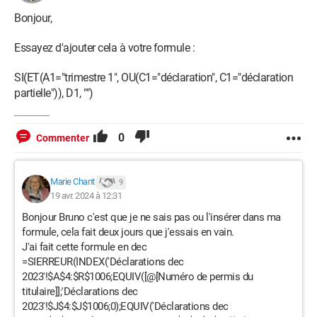
Bonjour,
Essayez d'ajouter cela à votre formule :
SI(ET(A1="trimestre 1", OU(C1="déclaration", C1="déclaration
partielle")), D1, "")
0
Commenter
Marie Chant
9
19 avr. 2024 à 12:31
Bonjour Bruno c'est que je ne sais pas ou l'insérer dans ma
formule, cela fait deux jours que j'essais en vain.
J'ai fait cette formule en dec
=SIERREUR(INDEX('Déclarations dec
2023'!$A$4:$R$1006;EQUIV([@[Numéro de permis du
titulaire]];'Déclarations dec
2023'!$J$4:$J$1006;0);EQUIV('Déclarations dec