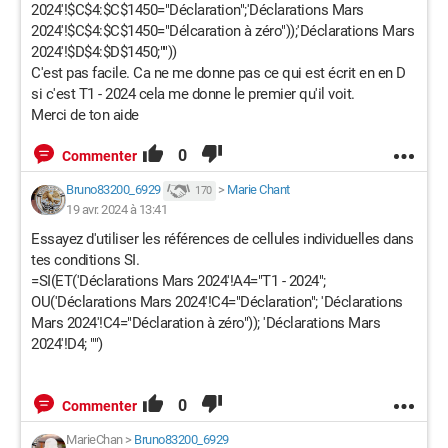
2024'!$C$4:$C$1450="Déclaration";'Déclarations Mars
2024'!$C$4:$C$1450="Délcaration à zéro"));'Déclarations Mars
2024'!$D$4:$D$1450;""))
C'est pas facile. Ca ne me donne pas ce qui est écrit en en D
si c'est T1 - 2024 cela me donne le premier qu'il voit.
Merci de ton aide
0
Commenter
Bruno83200_6929
>
Marie Chant
170
19 avr. 2024 à 13:41
Essayez d'utiliser les références de cellules individuelles dans
tes conditions SI.
=SI(ET('Déclarations Mars 2024'!A4="T1 - 2024";
OU('Déclarations Mars 2024'!C4="Déclaration"; 'Déclarations
Mars 2024'!C4="Déclaration à zéro")); 'Déclarations Mars
2024'!D4; "")
0
Commenter
MarieChan
>
Bruno83200_6929