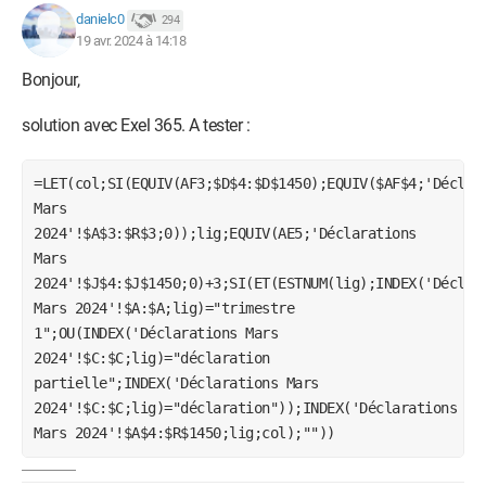
danielc0
294
19 avr. 2024 à 14:18
Bonjour,
solution avec Exel 365. A tester :
=LET(col;SI(EQUIV(AF3;$D$4:$D$1450);EQUIV($AF$4;'Déclar
Mars
2024'!$A$3:$R$3;0));lig;EQUIV(AE5;'Déclarations
Mars
2024'!$J$4:$J$1450;0)+3;SI(ET(ESTNUM(lig);INDEX('Déclar
Mars 2024'!$A:$A;lig)="trimestre
1";OU(INDEX('Déclarations Mars
2024'!$C:$C;lig)="déclaration
partielle";INDEX('Déclarations Mars
2024'!$C:$C;lig)="déclaration"));INDEX('Déclarations
Mars 2024'!$A$4:$R$1450;lig;col);""))