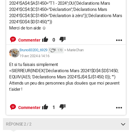
2024'!$A$4:$A$1450="T1 - 2024";OU('Déclarations Mars
2024'!$C$4:$C$1450="Déclaration";'Déclarations Mars
2024'!$C$4:$C$1450="Déclaration à zéro"));'Déclarations Mars
2024'!$D$4:$D$1450;""))
Merci de ton aide ☺
0
Commenter
Bruno83200_6929
>
MarieChan
170
19 avr. 2024 à 14:16
Et si tu faisais simplement
=SIERREUR(INDEX('Déclarations Mars 2024'!$D$4:$D$1450;
EQUIV(AE5; 'Déclarations Mars 2024'!$J$4:$J$1450; 0)); "")
Attends un peu des personnes plus douées que moi peuvent
t'aider !
1
Commenter
RÉPONSE 2 / 2