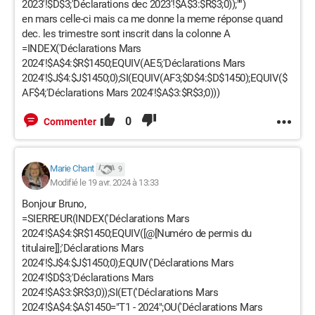
2023'!$D$3;'Déclarations dec 2023'!$A$3:$R$3;0));"")
en mars celle-ci mais ca me donne la meme réponse quand
dec. les trimestre sont inscrit dans la colonne A
=INDEX('Déclarations Mars
2024'!$A$4:$R$1450;EQUIV(AE5;'Déclarations Mars
2024'!$J$4:$J$1450;0);SI(EQUIV(AF3;$D$4:$D$1450);EQUIV($
AF$4;'Déclarations Mars 2024'!$A$3:$R$3;0)))
0
Commenter
Marie Chant
9
Modifié le 19 avr. 2024 à 13:33
Bonjour Bruno,
=SIERREUR(INDEX('Déclarations Mars
2024'!$A$4:$R$1450;EQUIV([@[Numéro de permis du
titulaire]];'Déclarations Mars
2024'!$J$4:$J$1450;0);EQUIV('Déclarations Mars
2024'!$D$3;'Déclarations Mars
2024'!$A$3:$R$3;0));SI(ET('Déclarations Mars
2024'!$A$4:$A$1450="T1 - 2024";OU('Déclarations Mars