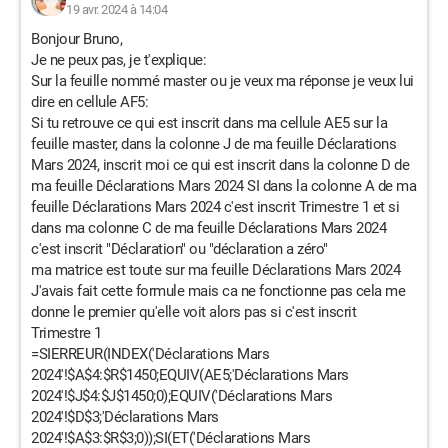
19 avr. 2024 à 14:04
Bonjour Bruno,
Je ne peux pas, je t'explique:
Sur la feuille nommé master ou je veux ma réponse je veux lui
dire en cellule AF5:
Si tu retrouve ce qui est inscrit dans ma cellule AE5 sur la
feuille master, dans la colonne J de ma feuille Déclarations
Mars 2024, inscrit moi ce qui est inscrit dans la colonne D de
ma feuille Déclarations Mars 2024 SI dans la colonne A de ma
feuille Déclarations Mars 2024 c'est inscrit Trimestre 1 et si
dans ma colonne C de ma feuille Déclarations Mars 2024
c'est inscrit "Déclaration" ou "déclaration a zéro"
ma matrice est toute sur ma feuille Déclarations Mars 2024
J'avais fait cette formule mais ca ne fonctionne pas cela me
donne le premier qu'elle voit alors pas si c'est inscrit
Trimestre 1
=SIERREUR(INDEX('Déclarations Mars
2024'!$A$4:$R$1450;EQUIV(AE5;'Déclarations Mars
2024'!$J$4:$J$1450;0);EQUIV('Déclarations Mars
2024'!$D$3;'Déclarations Mars
2024'!$A$3:$R$3;0));SI(ET('Déclarations Mars