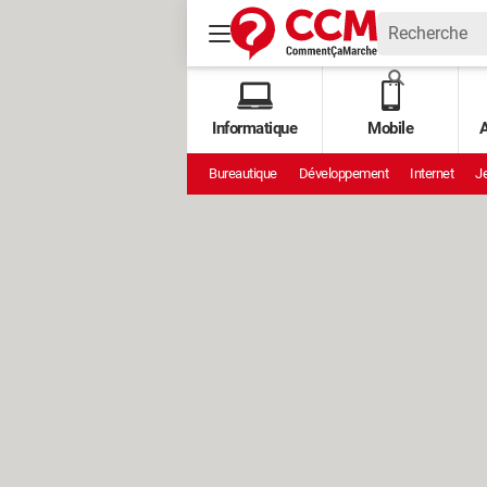
Informatique
Mobile
A
Bureautique
Développement
Internet
Je