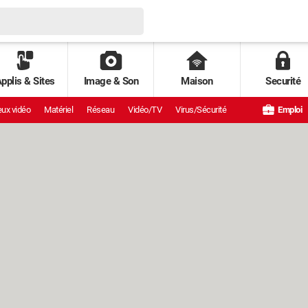
pplis & Sites
Image & Son
Maison
Securité
ux vidéo
Matériel
Réseau
Vidéo/TV
Virus/Sécurité
Emploi