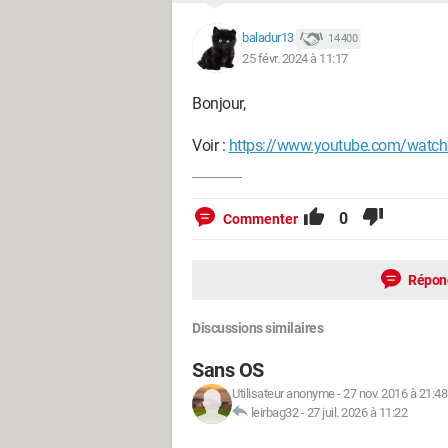
baladur13
14 400
25 févr. 2024 à 11:17
Bonjour,
Voir :
https://www.youtube.com/watc
0
Commenter
Répon
Discussions similaires
Sans OS
Utilisateur anonyme
-
27 nov. 2016 à 21:48
leirbag32
-
27 juil. 2026 à 11:22