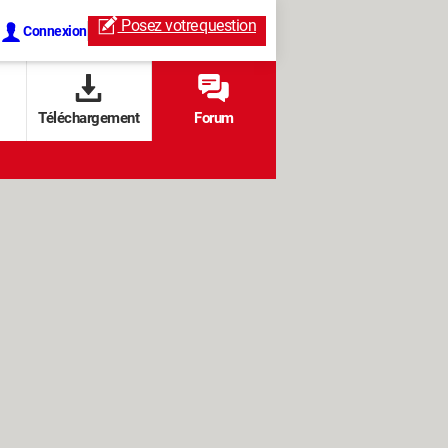
Posez votre
question
Connexion
Téléchargement
Forum