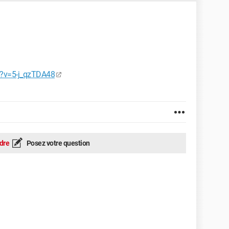
h?v=5-j_qzTDA48
dre
Posez votre question