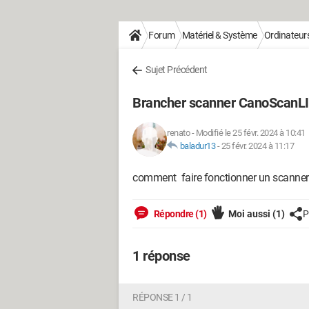
Forum
Matériel & Système
Ordinateur
Sujet Précédent
Brancher scanner CanoScanLID
renato
-
Modifié le 25 févr. 2024 à 10:41
baladur13
-
25 févr. 2024 à 11:17
comment faire fonctionner un scanne
Répondre (1)
Moi aussi
(1)
P
1 réponse
RÉPONSE 1 / 1