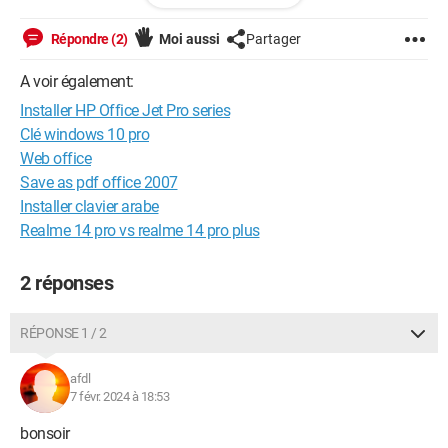
wps sur la livebox par une autre procédure pour être sur le
forfait mobile pour l'internet ?
Répondre (2)
Moi aussi
Partager
Merci de vos réponses sur ce sujet .
A voir également:
Installer HP Office Jet Pro series
Clé windows 10 pro
Web office
Save as pdf office 2007
Installer clavier arabe
Realme 14 pro vs realme 14 pro plus
2 réponses
RÉPONSE 1 / 2
afdl
7 févr. 2024 à 18:53
bonsoir