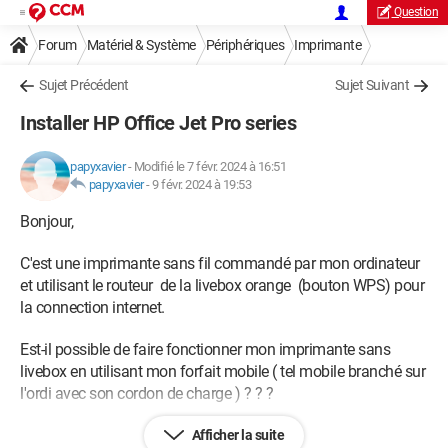
Question
Forum
Matériel & Système
Périphériques
Imprimante
Sujet Précédent
Sujet Suivant
Installer HP Office Jet Pro series
papyxavier
-
Modifié le 7 févr. 2024 à 16:51
papyxavier
-
9 févr. 2024 à 19:53
Bonjour,
C'est une imprimante sans fil commandé par mon ordinateur
et utilisant le routeur de la livebox orange (bouton WPS) pour
la connection internet.
Est-il possible de faire fonctionner mon imprimante sans
livebox en utilisant mon forfait mobile ( tel mobile branché sur
l'ordi avec son cordon de charge ) ? ? ?
Bref, s'il y a une astuce pour utiliser autre chose que le bouton
Afficher la suite