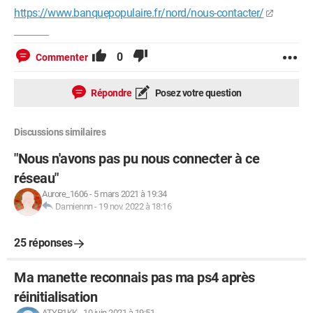
https://www.banquepopulaire.fr/nord/nous-contacter/
0
Commenter
Répondre
Posez votre question
Discussions similaires
"Nous n'avons pas pu nous connecter à ce
réseau"
Aurore_1606
-
5 mars 2021 à 19:34
Damiennn
-
19 nov. 2022 à 18:16
25 réponses
Ma manette reconnais pas ma ps4 après
réinitialisation
ATYP1KK
-
10 juin 2021 à 19:51