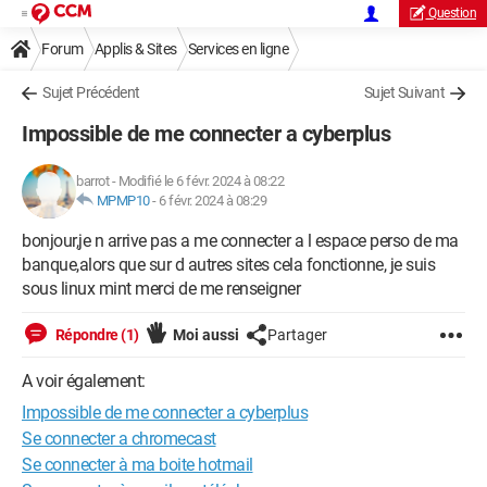
Question
Forum
Applis & Sites
Services en ligne
Sujet Précédent
Sujet Suivant
Impossible de me connecter a cyberplus
barrot
-
Modifié le 6 févr. 2024 à 08:22
MPMP10
-
6 févr. 2024 à 08:29
bonjour,je n arrive pas a me connecter a l espace perso de ma
banque,alors que sur d autres sites cela fonctionne, je suis
sous linux mint merci de me renseigner
Répondre (1)
Moi aussi
Partager
A voir également:
Impossible de me connecter a cyberplus
Se connecter a chromecast
Se connecter à ma boite hotmail