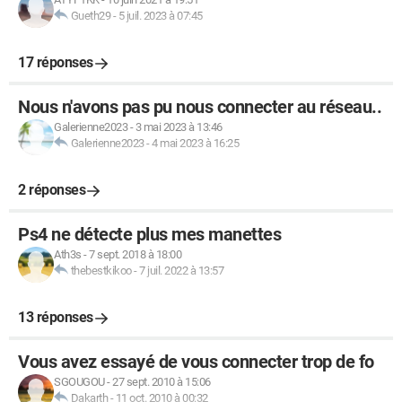
Gueth29
-
5 juil. 2023 à 07:45
17 réponses
Nous n'avons pas pu nous connecter au réseau..
Galerienne2023
-
3 mai 2023 à 13:46
Galerienne2023
-
4 mai 2023 à 16:25
2 réponses
Ps4 ne détecte plus mes manettes
Ath3s
-
7 sept. 2018 à 18:00
thebestkikoo
-
7 juil. 2022 à 13:57
13 réponses
Vous avez essayé de vous connecter trop de fo
SGOUGOU
-
27 sept. 2010 à 15:06
Dakarth
-
11 oct. 2010 à 00:32