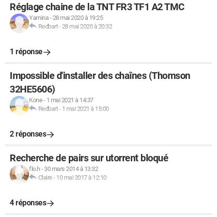
Réglage chaine de la TNT FR3 TF1 A2 TMC
Yamina
-
28 mai 2020 à 19:25
Redbart
-
28 mai 2020 à 20:32
1 réponse
Impossible d'installer des chaînes (Thomson
32HE5606)
Kone
-
1 mai 2021 à 14:37
Redbart
-
1 mai 2021 à 15:00
2 réponses
Recherche de pairs sur utorrent bloqué
flo.h
-
30 mars 2014 à 13:32
Claire
-
10 mai 2017 à 12:10
4 réponses