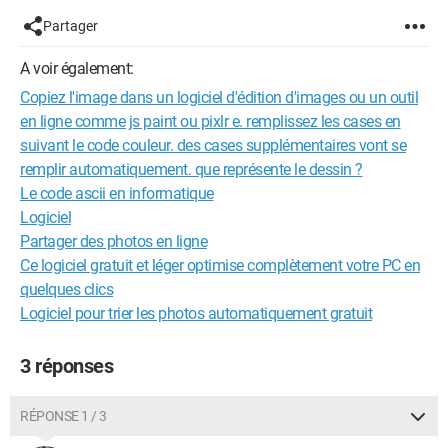
Partager
A voir également:
Copiez l'image dans un logiciel d'édition d'images ou un outil
en ligne comme js paint ou pixlr e. remplissez les cases en
suivant le code couleur. des cases supplémentaires vont se
remplir automatiquement. que représente le dessin ?
Le code ascii en informatique
Logiciel
Partager des photos en ligne
Ce logiciel gratuit et léger optimise complètement votre PC en
quelques clics
Logiciel pour trier les photos automatiquement gratuit
3 réponses
RÉPONSE 1 / 3