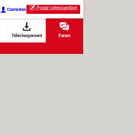
Posez votre
question
Connexion
Téléchargement
Forum