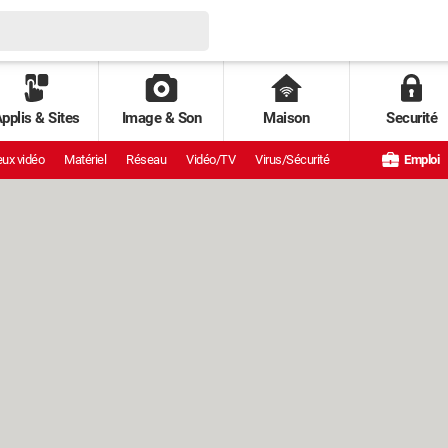
pplis & Sites
Image & Son
Maison
Securité
ux vidéo
Matériel
Réseau
Vidéo/TV
Virus/Sécurité
Emploi