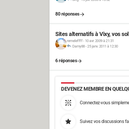
80 réponses
Sites alternatifs à Vixy, vos so
remeleffff
-
10 avr. 2009 à 21:31
Damy88
-
25 janv. 2011 à 12:30
6 réponses
DEVENEZ MEMBRE EN QUELQU
Connectez-vous simplemen
Suivez vos discussions fa