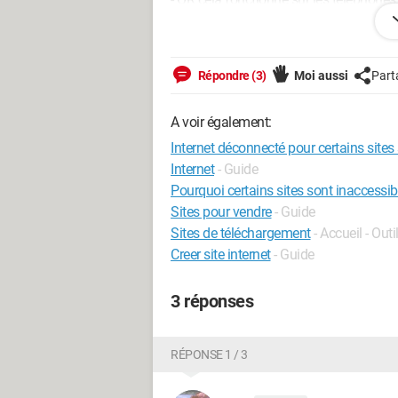
- OR mes ordi fonctionnent très bien su
- Bouygues me dit que cela ne vient pas
Répondre (3)
Moi aussi
Part
- quand je relance la box cela remarch
A voir également:
Internet déconnecté pour certains site
De l'aide please ???
Internet
- Guide
Pourquoi certains sites sont inaccessi
Sites pour vendre
- Guide
Sites de téléchargement
- Accueil - Outi
Creer site internet
- Guide
3 réponses
RÉPONSE 1 / 3