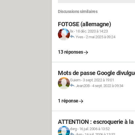
Discussions similaires
FOTOSE (allemagne)
lix
-
18 déc. 2020 à 14:23
Yves
-
2 mai 2025 à 09:24
13 réponses
Mots de passe Google divulgu
Guiem
-
3 sept. 2022 à 19:01
Jean20B
-
4 sept. 2022 à 09:34
1 réponse
ATTENTION : escroquerie à la c
dvrg
-
16 juil. 2006 à 13:52
dvrg
-
16 juil. 2006 à 13:52