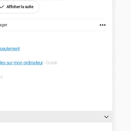
Afficher la suite
r d'autres connexions.
 d'eux.
ager
e entre 10 et 15min puis bug de nouveau.
s seulement
bles sur mon ordinateur
- Guide
ls