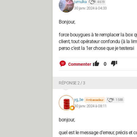
jumulka
4 619
30 janv. 2024 à 04:33
Bonjour,
force bouygues à te remplacer la box qui
client, tout opérateur confondu (à la lim
perso c'est la 1er chose que je testerai
0
Commenter
RÉPONSE 2 / 3
yg_be
1 588
Ambassadeur
30 janv. 2024 à 08:11
bonjour,
quel est le message d'erreur, précis et 