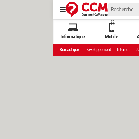
Informatique
Mobile
A
Bureautique
Développement
Internet
Je