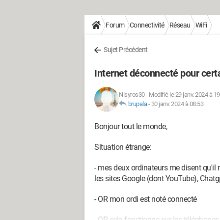
Forum
Connectivité
Réseau
WiFi
Sujet Précédent
Internet déconnecté pour cert
Nisyros30
-
Modifié le 29 janv. 2024 à 19
brupala
-
30 janv. 2024 à 08:53
Bonjour tout le monde,
Situation étrange:
- mes deux ordinateurs me disent qu'il 
les sites Google (dont YouTube), Chatgpt.
- OR mon ordi est noté connecté
- OR cela fonctionne sur les téléphone