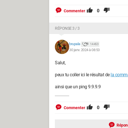
0
Commenter
RÉPONSE 3 / 3
brupala
14 453
30 janv. 2024 à 08:53
Salut,
peux tu coller ici le résultat de
la comma
ainsi que un ping 9.9.9.9
0
Commenter
Répon