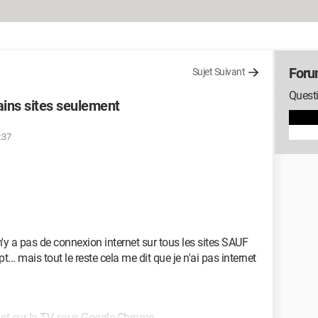
Foru
Sujet Suivant
Questi
ains sites seulement
:37
n'y a pas de connexion internet sur tous les sites SAUF
.. mais tout le reste cela me dit que je n'ai pas internet
s et sur la TV sous Google Chrome.