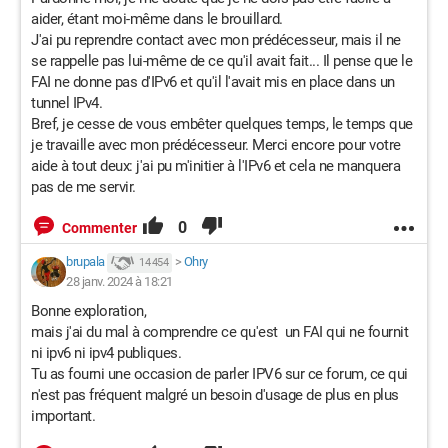
aider, étant moi-même dans le brouillard.
J'ai pu reprendre contact avec mon prédécesseur, mais il ne
se rappelle pas lui-même de ce qu'il avait fait... Il pense que le
FAI ne donne pas d'IPv6 et qu'il l'avait mis en place dans un
tunnel IPv4.
Bref, je cesse de vous embêter quelques temps, le temps que
je travaille avec mon prédécesseur. Merci encore pour votre
aide à tout deux: j'ai pu m'initier à l'IPv6 et cela ne manquera
pas de me servir.
0
Commenter
brupala
>
Ohry
14 454
28 janv. 2024 à 18:21
Bonne exploration,
mais j'ai du mal à comprendre ce qu'est un FAI qui ne fournit
ni ipv6 ni ipv4 publiques.
Tu as fourni une occasion de parler IPV6 sur ce forum, ce qui
n'est pas fréquent malgré un besoin d'usage de plus en plus
important.