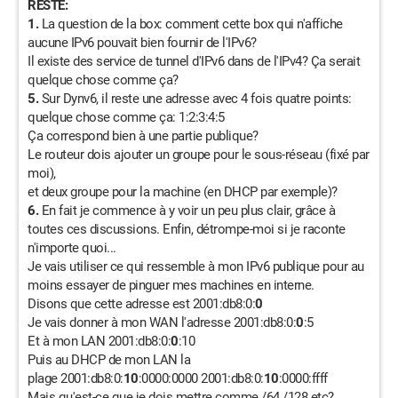
RESTE:
1.
La question de la box: comment cette box qui n'affiche
aucune IPv6 pouvait bien fournir de l'IPv6?
Il existe des service de tunnel d'IPv6 dans de l'IPv4? Ça serait
quelque chose comme ça?
5.
Sur Dynv6, il reste une adresse avec 4 fois quatre points:
quelque chose comme ça: 1:2:3:4:5
Ça correspond bien à une partie publique?
Le routeur dois ajouter un groupe pour le sous-réseau (fixé par
moi),
et deux groupe pour la machine (en DHCP par exemple)?
6.
En fait je commence à y voir un peu plus clair, grâce à
toutes ces discussions. Enfin, détrompe-moi si je raconte
n'importe quoi...
Je vais utiliser ce qui ressemble à mon IPv6 publique pour au
moins essayer de pinguer mes machines en interne.
Disons que cette adresse est 2001:db8:0:
0
Je vais donner à mon WAN l'adresse 2001:db8:0:
0
:5
Et à mon LAN 2001:db8:0:
0
:10
Puis au DHCP de mon LAN la
plage 2001:db8:0:
10
:0000:0000 2001:db8:0:
10
:0000:ffff
Mais qu'est-ce que je dois mettre comme /64 /128 etc?