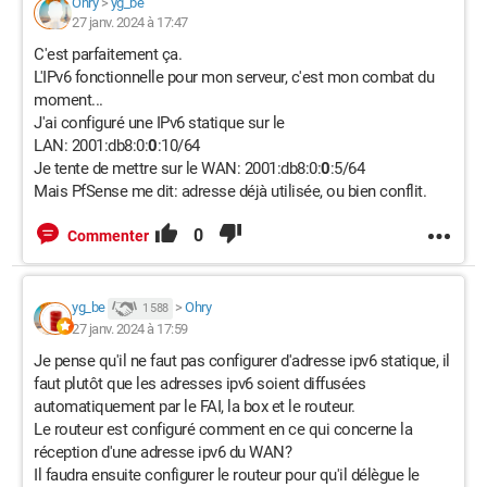
Ohry
>
yg_be
27 janv. 2024 à 17:47
C'est parfaitement ça.
L'IPv6 fonctionnelle pour mon serveur, c'est mon combat du
moment...
J'ai configuré une IPv6 statique sur le
LAN: 2001:db8:0:
0
:10/64
Je tente de mettre sur le WAN: 2001:db8:0:
0
:5/64
Mais PfSense me dit: adresse déjà utilisée, ou bien conflit.
0
Commenter
yg_be
>
Ohry
1 588
27 janv. 2024 à 17:59
Je pense qu'il ne faut pas configurer d'adresse ipv6 statique, il
faut plutôt que les adresses ipv6 soient diffusées
automatiquement par le FAI, la box et le routeur.
Le routeur est configuré comment en ce qui concerne la
réception d'une adresse ipv6 du WAN?
Il faudra ensuite configurer le routeur pour qu'il délègue le