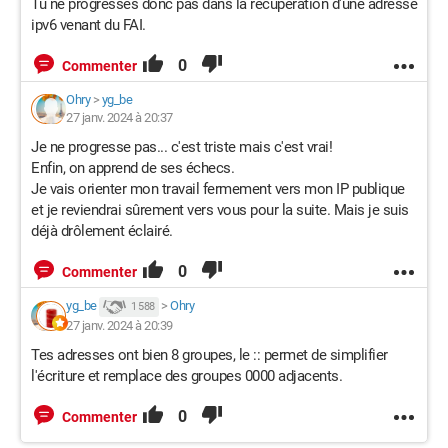
Tu ne progresses donc pas dans la récupération d'une adresse
ipv6 venant du FAI.
0
Commenter
Ohry
>
yg_be
27 janv. 2024 à 20:37
Je ne progresse pas... c'est triste mais c'est vrai!
Enfin, on apprend de ses échecs.
Je vais orienter mon travail fermement vers mon IP publique
et je reviendrai sûrement vers vous pour la suite. Mais je suis
déjà drôlement éclairé.
0
Commenter
yg_be
>
Ohry
1 588
27 janv. 2024 à 20:39
Tes adresses ont bien 8 groupes, le :: permet de simplifier
l'écriture et remplace des groupes 0000 adjacents.
0
Commenter