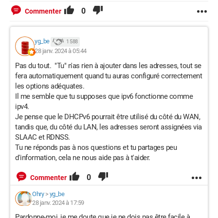
0
Commenter
yg_be
1 588
28 janv. 2024 à 05:44
Pas du tout. "Tu" n'as rien à ajouter dans les adresses, tout se
fera automatiquement quand tu auras configuré correctement
les options adéquates.
Il me semble que tu supposes que ipv6 fonctionne comme
ipv4.
Je pense que le DHCPv6 pourrait être utilisé du côté du WAN,
tandis que, du côté du LAN, les adresses seront assignées via
SLAAC et RDNSS.
Tu ne réponds pas à nos questions et tu partages peu
d'information, cela ne nous aide pas à t'aider.
0
Commenter
Ohry
>
yg_be
28 janv. 2024 à 17:59
Pardonne-moi, je me doute que je ne dois pas être facile à