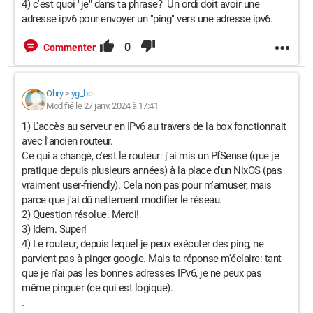
4) c'est quoi "je" dans ta phrase? Un ordi doit avoir une
adresse ipv6 pour envoyer un "ping" vers une adresse ipv6.
0
Commenter
Ohry
>
yg_be
Modifié le 27 janv. 2024 à 17:41
1) L'accès au serveur en IPv6 au travers de la box fonctionnait
avec l'ancien routeur.
Ce qui a changé, c'est le routeur: j'ai mis un PfSense (que je
pratique depuis plusieurs années) à la place d'un NixOS (pas
vraiment user-friendly). Cela non pas pour m'amuser, mais
parce que j'ai dû nettement modifier le réseau.
2) Question résolue. Merci!
3) Idem. Super!
4) Le routeur, depuis lequel je peux exécuter des ping, ne
parvient pas à pinger google. Mais ta réponse m'éclaire: tant
que je n'ai pas les bonnes adresses IPv6, je ne peux pas
même pinguer (ce qui est logique).
.