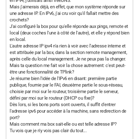
en IPv4, j'utilisais ainsi freeDNS.
Mais j'aimerais déjà, en effet, que mon système réponde sur
une adresse IP. En IPv6, j'ai cru voir qu'il fallait mettre des
crochets?
J'ai configuré la box pour qu'elle réponde aux pings, remote et
local (deux coches l'une à côté de l'autre), et elle y répond bien
en local.
L'autre adresse IP ipv4 n'a rien à voir avec l'adresse interne et
est attribuée par la box, dans la section remote management,
après celle du local management. Je ne peux pas la changer.
Mais ta question me fait voir la chose autrement: c'est peut-
être une fonctionnalité de TPlink?
Je résume bien l'idée de l'IPv6 en disant: première partie
publique, fournie par le FAI, deuxième partie le sous-réseau,
choisie par moi sur le routeur, troisième partie le serveur,
défini par moi sur le routeur (DHCP ou fixe)?
Dès lors, si les bons ports sont ouverts, il suffit d'entrer
l'adresse ipv6 pour accéder à la machine, sans redirection de
port?
Mais comment ma box sait-elle ou est telle adresse IP?
Tu vois que je n'y vois pas clair du tout...