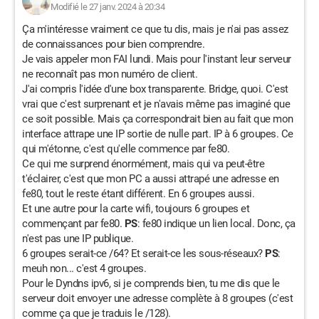
Modifié le 27 janv. 2024 à 20:34
Ça m'intéresse vraiment ce que tu dis, mais je n'ai pas assez
de connaissances pour bien comprendre.
Je vais appeler mon FAI lundi. Mais pour l'instant leur serveur
ne reconnaît pas mon numéro de client.
J'ai compris l'idée d'une box transparente. Bridge, quoi. C'est
vrai que c'est surprenant et je n'avais même pas imaginé que
ce soit possible. Mais ça correspondrait bien au fait que mon
interface attrape une IP sortie de nulle part. IP à 6 groupes. Ce
qui m'étonne, c'est qu'elle commence par fe80.
Ce qui me surprend énormément, mais qui va peut-être
t'éclairer, c'est que mon PC a aussi attrapé une adresse en
fe80, tout le reste étant différent. En 6 groupes aussi.
Et une autre pour la carte wifi, toujours 6 groupes et
commençant par fe80.
PS
: fe80 indique un lien local. Donc, ça
n'est pas une IP publique.
6 groupes serait-ce /64? Et serait-ce les sous-réseaux?
PS
:
meuh non... c'est 4 groupes.
Pour le Dyndns ipv6, si je comprends bien, tu me dis que le
serveur doit envoyer une adresse complète à 8 groupes (c'est
comme ça que je traduis le /128).