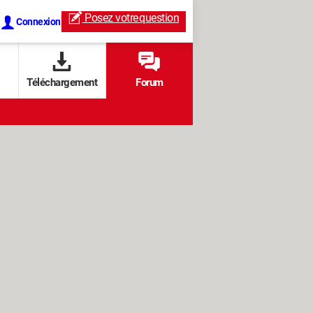
Posez votre
question
Connexion
Téléchargement
Forum