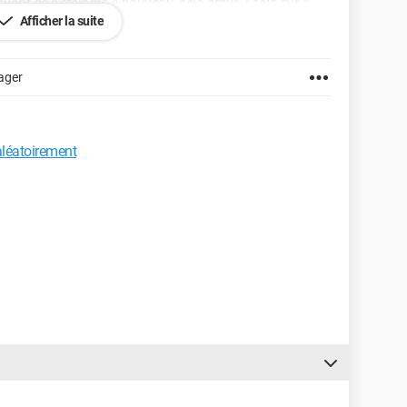
avant de s’éteindre à nouveau, cela arrive 1 fois sur 4.
Afficher la suite
euls problèmes qu’il a déjà eus était des problèmes de
oblèmes étaient normal)
ager
 aléatoirement