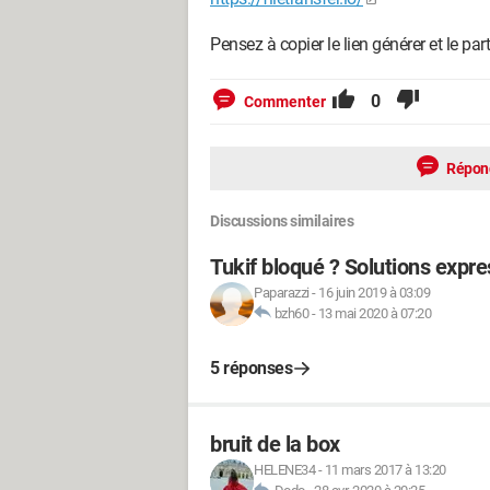
Pensez à copier le lien générer et le part
0
Commenter
Répon
Discussions similaires
Tukif bloqué ? Solutions expre
Paparazzi
-
16 juin 2019 à 03:09
bzh60
-
13 mai 2020 à 07:20
5 réponses
bruit de la box
HELENE34
-
11 mars 2017 à 13:20