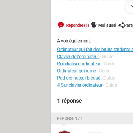
10 seconde j’ai droit à une série de bip 
Mon ordinateur est un thinkpad et les s
batterie (de ce que j’ai compris ces pr
Répondre (1)
Moi aussi
Part
A voir également:
Ordinateur qui fait des bruits stridents
Clavier de l'ordinateur
- Guide
Réinitialiser ordinateur
- Guide
Ordinateur qui rame
- Guide
Pad ordinateur bloqué
- Guide
# Sur clavier ordinateur
- Guide
1 réponse
RÉPONSE 1 / 1