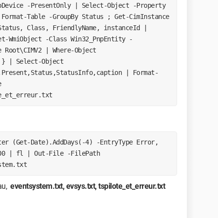
pDevice -PresentOnly | Select-Object -Property
 Format-Table -GroupBy Status ; Get-CimInstance
Status, Class, FriendlyName, instanceId |
et-WmiObject -Class Win32_PnpEntity -
e Root\CIMV2 | Where-Object
 } | Select-Object
,Present,Status,StatusInfo,caption | Format-
e
e_et_erreur.txt
ter (Get-Date).AddDays(-4) -EntryType Error,
00 | fl | Out-File -FilePath
stem.txt
eau,
eventsystem.txt, evsys.txt, tspilote_et_erreur.txt