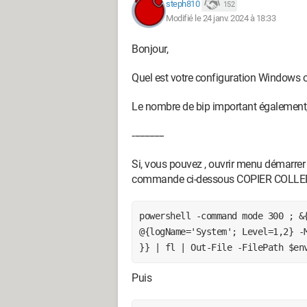
steph810
152
Modifié le 24 janv. 2024 à 18:33
Bonjour,
Quel est votre configuration Windows 
Le nombre de bip important également,
‐------------
Si, vous pouvez , ouvrir menu démarrer 
commande ci-dessous COPIER COLL
powershell -command mode 300 ; &
@{logName='System'; Level=1,2} -
}} | fl | Out-File -FilePath $en
Puis