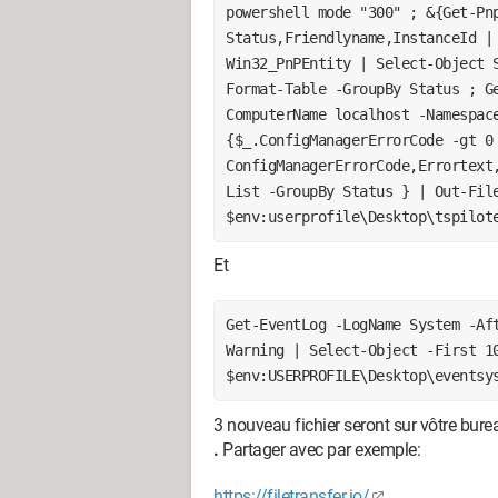
powershell mode "300" ; &{Get-Pn
Status,Friendlyname,InstanceId |
Win32_PnPEntity | Select-Object 
Format-Table -GroupBy Status ; G
ComputerName localhost -Namespac
{$_.ConfigManagerErrorCode -gt 0
ConfigManagerErrorCode,Errortext
List -GroupBy Status } | Out-Fil
$env:userprofile\Desktop\tspilot
Et
Get-EventLog -LogName System -Af
Warning | Select-Object -First 1
$env:USERPROFILE\Desktop\eventsy
3 nouveau fichier seront sur vôtre bur
.
Partager avec par exemple:
https://filetransfer.io/