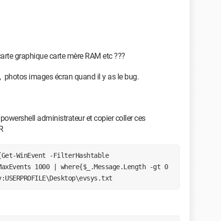
carte graphique carte mère RAM etc ???
 photos images écran quand il y as le bug.
powershell administrateur et copier coller ces
ER
{Get-WinEvent -FilterHashtable
MaxEvents 1000 | where{$_.Message.Length -gt 0
v:USERPROFILE\Desktop\evsys.txt