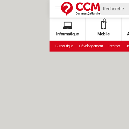
Informatique
Mobile
A
Bureautique
Développement
Internet
Je