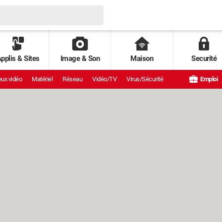
pplis & Sites
Image & Son
Maison
Securité
ux vidéo
Matériel
Réseau
Vidéo/TV
Virus/Sécurité
Emploi