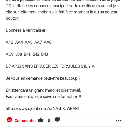
? Qui efface
les données renseignées.
Je me dis sois quand je
clic sur "clic mon choix" sa le fait à ce moment là ou un noueau
bouton.
Données à réinitialiser :
AP2 AA4 AA5 AA7 AA8
AC9 J38 B41 B42 B43
D7:AP33 SANS EFFACER LES FORMULES S'IL Y A
Je vous en demande
peut-être
beaucoup ?
En attendant un grand merci et jolie travail.
Faut vraiment que je suive une formation !!
https://www.cjoint.com/c/NAvhXzWEARl
0
Commenter