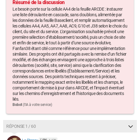
Résumé de la discussion
Le besoin porte sur la cellule AA4 de la feuille ARCDE : instaurer
une liste déroulante en cascade, sans doublons, alimentée par
les données de la feuille Baseclient, et remplir automatiquement
les cellules AA4, AA5, AA7, AA8, AC9, G10 et J38 selon le choix du
client, du site et du service. L’organisation souhaitée prévoit une
première sélection d’établissement/société, puis un choix de site
et enfin de service, le tout à partir d’une source évolutive,
Fanfan38 étant cité comme référence pour une implémentation
similaire. Des progrès ont été partagés avec la remise d’un fichier
modifié, et des échanges envisagent une approche à trois listes
déroulantes (société, site, service) ainsi que la clarification des
correspondances entre libellés (Établissement/Service) et les
données sources. Des points techniques restent à préciser,
notamment le mapping exact entre les libellés et les champs, le
comportement de mise à jour dans ARCDE, et l’impact éventuel
sur les chemins d’enregistrement et l’historique des documents
liés.
Bobot
(l'IA à votre service)
RÉPONSE 1 / 60