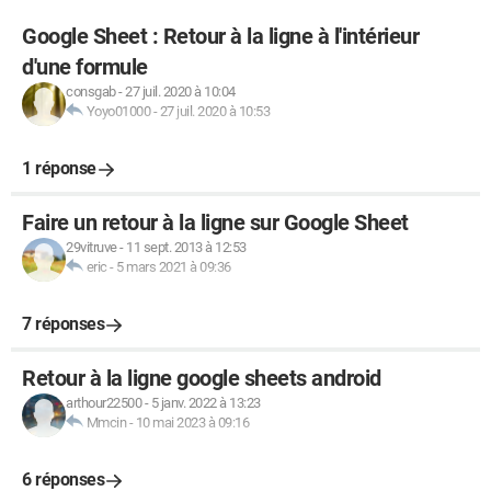
Google Sheet : Retour à la ligne à l'intérieur
d'une formule
consgab
-
27 juil. 2020 à 10:04
Yoyo01000
-
27 juil. 2020 à 10:53
1 réponse
Faire un retour à la ligne sur Google Sheet
29vitruve
-
11 sept. 2013 à 12:53
eric
-
5 mars 2021 à 09:36
7 réponses
Retour à la ligne google sheets android
arthour22500
-
5 janv. 2022 à 13:23
Mmcin
-
10 mai 2023 à 09:16
6 réponses