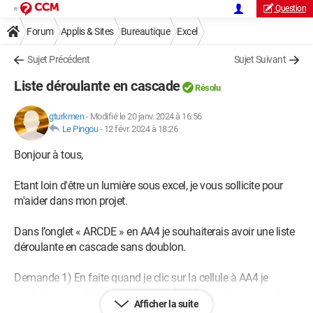
Question
Forum
Applis & Sites
Bureautique
Excel
Sujet Précédent
Sujet Suivant
Liste déroulante en cascade
Résolu
gturkmen
-
Modifié le 20 janv. 2024 à 16:56
Le Pingou
-
12 févr. 2024 à 18:26
Bonjour à tous,
Etant loin d'être un lumière sous excel, je vous sollicite pour
m'aider dans mon projet.
Dans l’onglet « ARCDE » en AA4 je souhaiterais avoir une liste
déroulante en cascade sans doublon.
Demande 1) En faite quand je clic sur la cellule à AA4 je
souhaiterais qu’il me propose tous les clients et ensuite selon
Afficher la suite
le client, les différents sites et ensuite les services. Et de là me