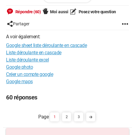
remplir automatiquement les cellules AA4, AA5, AA7, AA8,
AC9, G10, et J38.
Répondre (60)
Moi aussi
Posez votre question
Les données client sont dans l‘onglet « Baseclient » qui est
Partager
évolutive.
A voir également:
Je remercie Fanfan38 qui me l’avais fait sur un autre fichier.
Voir image. Sa pourrait y ressembler ! Demande 1
Google sheet liste déroulante en cascade
Liste déroulante en cascade
En vous remerciant par
Liste déroulante excel
avance.https://www.cjoint.com/c/NAupUUkTZil
Google photo
Créer un compte google
Google maps
60 réponses
1
2
3