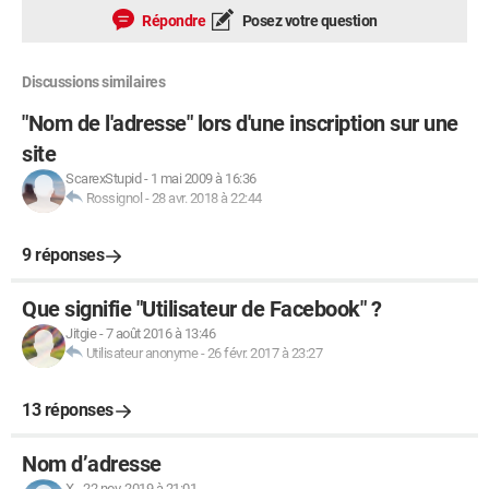
Répondre
Posez votre question
Discussions similaires
"Nom de l'adresse" lors d'une inscription sur une
site
ScarexStupid
-
1 mai 2009 à 16:36
Rossignol
-
28 avr. 2018 à 22:44
9 réponses
Que signifie "Utilisateur de Facebook" ?
Jitgie
-
7 août 2016 à 13:46
Utilisateur anonyme
-
26 févr. 2017 à 23:27
13 réponses
Nom d’adresse
X
-
22 nov. 2019 à 21:01