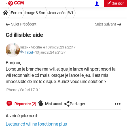
Question
Forum
Image & Son
Jeux vidéo
Wii
Sujet Précédent
Sujet Suivant
Cd illisible: aide
ruzzix
-
Modifié le 10 nov. 2023 à 22:47
fabul
-
13 janv. 2024 à 21:37
Bonjour,
Lorsque je branche ma wii, et que je lance wii sport resort la
wii reconnaît le cd mais lorsque je lance le jeu, il est mis
impossible de lire le disque. Auriez vous une solution ?
iPhone / Safari 17.0.1
Répondre (2)
Moi aussi
Partager
A voir également:
Lecteur cd wii ne fonctionne plus