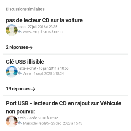
Discussions similaires
pas de lecteur CD sur la voiture
coco
-
27 juil. 2016 à 23:35
coco
-
28 juil. 2016 à 00:13
2 réponses
Clé USB illisible
natte-a-chat
-
16 juin 2011 à 10:56
Anne
-
4 sept. 2025 à 18:24
19 réponses
Port USB - lecteur de CD en rajout sur Véhicule
non pourvu:
strebj
-
9 déc. 2018 à 15:02
MarcodeFrepil95
-
25 déc. 2023 à 15:45