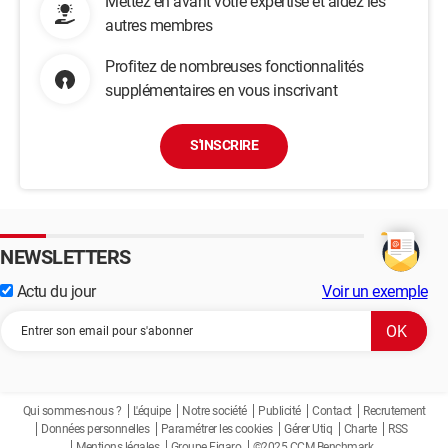
Mettez en avant votre expertise et aidez les
autres membres
Profitez de nombreuses fonctionnalités
supplémentaires en vous inscrivant
S'INSCRIRE
NEWSLETTERS
Actu du jour
Voir un exemple
Qui sommes-nous ?
L'équipe
Notre société
Publicité
Contact
Recrutement
Données personnelles
Paramétrer les cookies
Gérer Utiq
Charte
RSS
Mentions légales
Groupe Figaro
©2025 CCM Benchmark