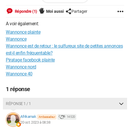
me suis excusé du dérangement et suis parti suite à son
injonction
Répondre (1)
Moi aussi
Partager
Or je me suis rendu compte que je connaissais même pas la
A voir également:
base cnest a dire l'âge de la fille sachant que je viens d'avoir
Wannonce plainte
18 ans qu'est-ce que j'encours ?
Wannonce
Wannonce est de retour : le sulfureux site de petites annonces
est-il enfin fréquentable?
Piratage facebook plainte
Wannonce nord
Wannonce 40
1 réponse
RÉPONSE 1 / 1
Afrikarnak
14 520
Ambassadeur
20 oct. 2023 à 08:38