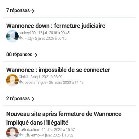
7 réponses
Wannonce down : fermeture judiciaire
audrey130
-
16 juil. 2018 à 09:45
Flixty
-
2 janv. 2026 à 06:15
88 réponses
Wannonce : impossible de se connecter
Clokit
-
8 sept. 2021 à 08:09
pepelaflingue
-
26 mars 2023 à 11:49
2 réponses
Nouveau site après fermeture de Wannonce
impliqué dans l'illégalité
LaRedaction
-
11 déc. 2025 à 15:57
Oliviermo
-
4 janv. 2026 à 16:52