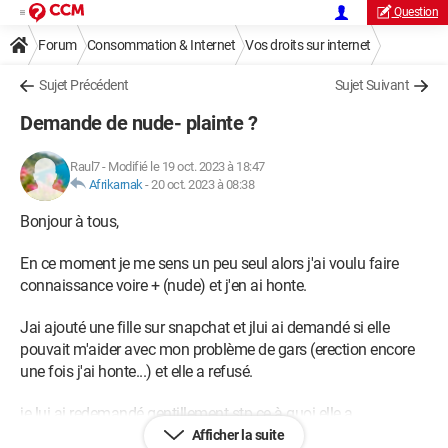
Question
Forum
Consommation & Internet
Vos droits sur internet
Sujet Précédent
Sujet Suivant
Demande de nude- plainte ?
Raul7
-
Modifié le 19 oct. 2023 à 18:47
Afrikarnak
-
20 oct. 2023 à 08:38
Bonjour à tous,
En ce moment je me sens un peu seul alors j'ai voulu faire
connaissance voire + (nude) et j'en ai honte.
Jai ajouté une fille sur snapchat et jlui ai demandé si elle
pouvait m'aider avec mon problème de gars (erection encore
une fois j'ai honte...) et elle a refusé.
je lui ai redemandé gentillement stp ce à quoi elle a
directement menacé de porter plainte et qu'elle allait le faire. je
Afficher la suite