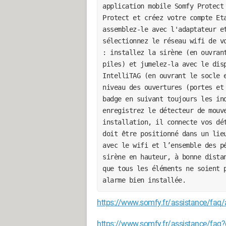
application mobile Somfy Protect
Protect et créez votre compte Et
assemblez-le avec l'adaptateur e
sélectionnez le réseau wifi de v
: installez la sirène (en ouvran
piles) et jumelez-la avec le dis
IntelliTAG (en ouvrant le socle 
niveau des ouvertures (portes et
badge en suivant toujours les in
enregistrez le détecteur de mouv
installation, il connecte vos dé
doit être positionné dans un lie
avec le wifi et l’ensemble des p
sirène en hauteur, à bonne dista
que tous les éléments ne soient 
alarme bien installée.
https://www.somfy.fr/assistance/faq
https://www.somfy.fr/assistance/faq?