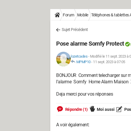
Forum
Mobile
Téléphones & tablettes 
Sujet Précédent
Pose alarme Somfy Protect
lozetcades
-
Modifié le 11 sept. 2023 à 
MPMP10
-
11 sept. 2023 à 07:05
BONJOUR Comment telecharger sur mon
l'alarme Somfy Home Alarm Maison
Deja merci pour vos réponses
Répondre (1)
Moi aussi
Pose
A voir également: