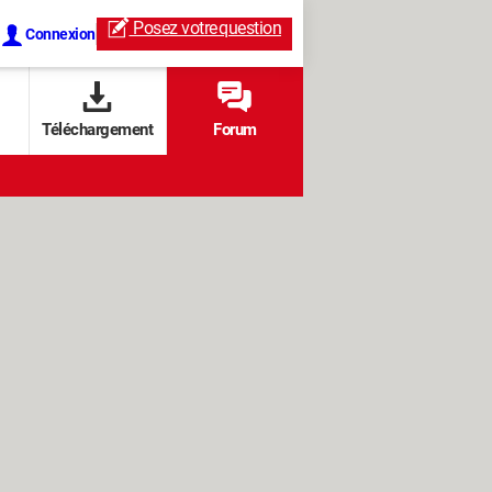
Posez votre
question
Connexion
Téléchargement
Forum