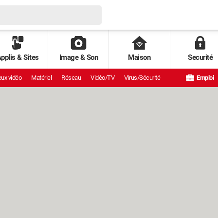
pplis & Sites
Image & Son
Maison
Securité
ux vidéo
Matériel
Réseau
Vidéo/TV
Virus/Sécurité
Emploi