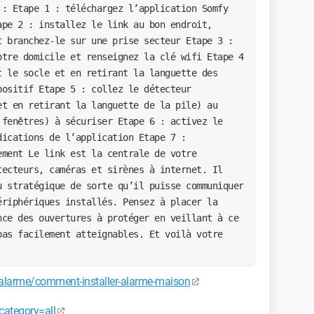
 : Etape 1 : téléchargez l’application Somfy
ape 2 : installez le link au bon endroit,
t branchez-le sur une prise secteur Etape 3 :
otre domicile et renseignez la clé wifi Etape 4
t le socle et en retirant la languette des
positif Etape 5 : collez le détecteur
et en retirant la languette de la pile) au
 fenêtres) à sécuriser Etape 6 : activez le
dications de l’application Etape 7 :
ement Le link est la centrale de votre
tecteurs, caméras et sirènes à internet. Il
u stratégique de sorte qu’il puisse communiquer
ériphériques installés. Pensez à placer la
nce des ouvertures à protéger en veillant à ce
pas facilement atteignables. Et voilà votre
/alarme/comment-installer-alarme-maison
category=all