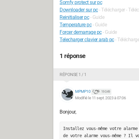
Somfy protect sur pc
Downloader sur pc
- Télécharger - Tél
Reinitialiser pc
- Guide
Temperature pc
- Guide
Forcer demarrage pc
- Guide
Telecharger clavier arab pc
- Télécharge
1 réponse
RÉPONSE 1 / 1
MPMP10
19 049
Modifié le 11 sept. 2023 à 07:06
Bonjour,
Installez vous-même votre alarme
de votre alarme vous-même ? Il v