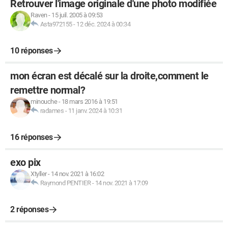
Retrouver l'image originale d'une photo modifiée
Raven
-
15 juil. 2005 à 09:53
Asta972155
-
12 déc. 2024 à 00:34
10 réponses
mon écran est décalé sur la droite,comment le
remettre normal?
minouche
-
18 mars 2016 à 19:51
radames
-
11 janv. 2024 à 10:31
16 réponses
exo pix
Xtyller
-
14 nov. 2021 à 16:02
Raymond PENTIER
-
14 nov. 2021 à 17:09
2 réponses