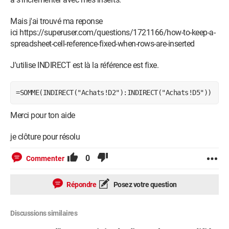
Mais j'ai trouvé ma reponse
ici https://superuser.com/questions/1721166/how-to-keep-a-
spreadsheet-cell-reference-fixed-when-rows-are-inserted
J'utilise INDIRECT est là la référence est fixe.
=SOMME(INDIRECT("Achats!D2"):INDIRECT("Achats!D5"))
Merci pour ton aide
je clôture pour résolu
0
Commenter
Répondre
Posez votre question
Discussions similaires