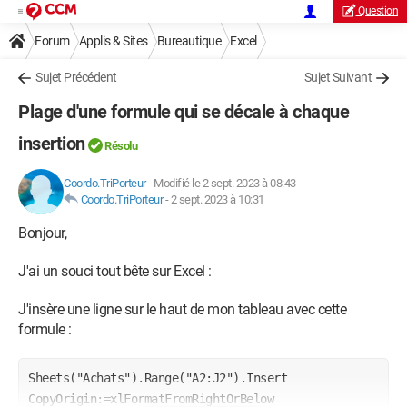
Question
Forum
Applis & Sites
Bureautique
Excel
Sujet Précédent
Sujet Suivant
Plage d'une formule qui se décale à chaque
insertion
Résolu
Coordo.TriPorteur
-
Modifié le 2 sept. 2023 à 08:43
Coordo.TriPorteur
-
2 sept. 2023 à 10:31
Bonjour,
J'ai un souci tout bête sur Excel :
J'insère une ligne sur le haut de mon tableau avec cette
formule :
Sheets("Achats").Range("A2:J2").Insert 
CopyOrigin:=xlFormatFromRightOrBelow