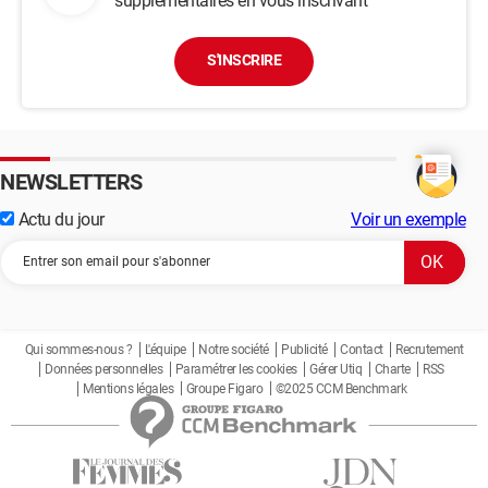
supplémentaires en vous inscrivant
S'INSCRIRE
NEWSLETTERS
Actu du jour
Voir un exemple
Qui sommes-nous ?
L'équipe
Notre société
Publicité
Contact
Recrutement
Données personnelles
Paramétrer les cookies
Gérer Utiq
Charte
RSS
Mentions légales
Groupe Figaro
©2025 CCM Benchmark