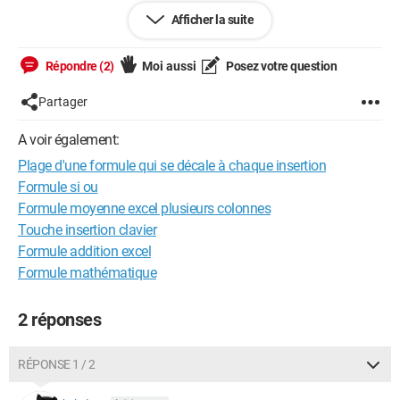
Afficher la suite
Et je répète l'opération à chaque nouvelle saisie...
Répondre (2)
Moi aussi
Posez votre question
Jusqu'ici tout va bien.
Partager
Mon problème est que je somme une plage
=SOMME(Achats!D2:D5) de cette feuille où j'insère mes
A voir également:
données, mais ce couillon d'Excel me décale ma plage
sommée pour suivre la plage initiale...
Plage d'une formule qui se décale à chaque insertion
Formule si ou
Comment le bloquer sur (D2:D5) sans qu'il passe à (D3:D6)
Formule moyenne excel plusieurs colonnes
quand j'insère ?
Touche insertion clavier
Formule addition excel
Merci de vos lumières
Formule mathématique
Windows / Chrome 116.0.0.0
2 réponses
RÉPONSE 1 / 2