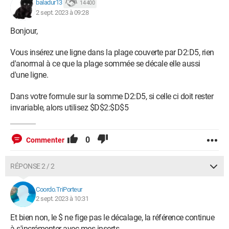
baladur13
14 400
2 sept. 2023 à 09:28
Bonjour,
Vous insérez une ligne dans la plage couverte par D2:D5, rien
d'anormal à ce que la plage sommée se décale elle aussi
d'une ligne.
Dans votre formule sur la somme D2:D5, si celle ci doit rester
invariable, alors utilisez $D$2:$D$5
0
Commenter
RÉPONSE 2 / 2
Coordo.TriPorteur
2 sept. 2023 à 10:31
Et bien non, le $ ne fige pas le décalage, la référence continue
à s'incrémenter avec mes inserts.