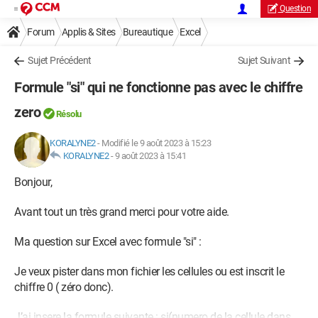
Question
Forum
Applis & Sites
Bureautique
Excel
Sujet Précédent
Sujet Suivant
Formule "si" qui ne fonctionne pas avec le chiffre
zero
Résolu
KORALYNE2
-
Modifié le 9 août 2023 à 15:23
KORALYNE2
-
9 août 2023 à 15:41
Bonjour,
Avant tout un très grand merci pour votre aide.
Ma question sur Excel avec formule "si" :
Je veux pister dans mon fichier les cellules ou est inscrit le
chiffre 0 ( zéro donc).
J’ai insere la formule suivante : si(numero de la cellule dans