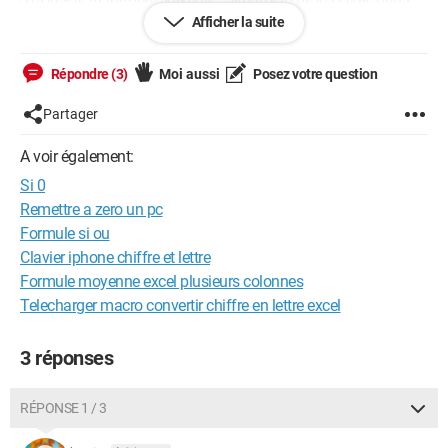
laquelle est inscrit le 1er ombre de la colonne puis =
Afficher la suite
"0";"KO";"OK) donc comme ceci : si(E9="0";"KO";"OK).
Répondre (3)
Moi aussi
Posez votre question
Ca ne fonctionne pas et quand la cellule est un zero j’ai un OK
au lieu du KO.
Partager
Voulez vous bien m’aider car je ne peux pas en envoyer mon
A voir également:
fichier.
Si 0
Remettre a zero un pc
Super grand merci à bous
Formule si ou
Clavier iphone chiffre et lettre
Formule moyenne excel plusieurs colonnes
Android / Chrome 115.0.0.0
Telecharger macro convertir chiffre en lettre excel
3 réponses
RÉPONSE 1 / 3