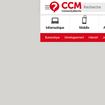
Informatique
Mobile
A
Bureautique
Développement
Internet
Je