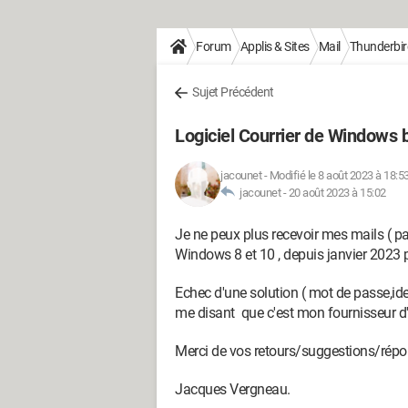
Forum
Applis & Sites
Mail
Thunderbir
Sujet Précédent
Logiciel Courrier de Windows 
jacounet
-
Modifié le 8 août 2023 à 18:5
jacounet -
20 août 2023 à 15:02
Je ne peux plus recevoir mes mails ( pas
Windows 8 et 10 , depuis janvier 2023
Echec d'une solution ( mot de passe,ide
me disant que c'est mon fournisseur d'
Merci de vos retours/suggestions/répo
Jacques Vergneau.