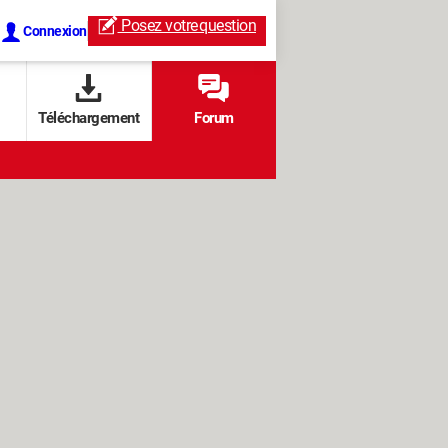
Posez votre
question
Connexion
Téléchargement
Forum