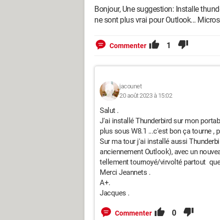
Bonjour, Une suggestion: Installe thunder
ne sont plus vrai pour Outlook... Micros
1
Commenter
jacounet
20 août 2023 à 15:02
Salut .
J'ai installé Thunderbird sur mon porta
plus sous W8.1 ...c'est bon ça tourne , p
Sur ma tour j'ai installé aussi Thunderbird
anciennement Outlook), avec un nouveau 
tellement tournoyé/virvolté partout que 
Merci Jeannets .
A+.
Jacques .
0
Commenter