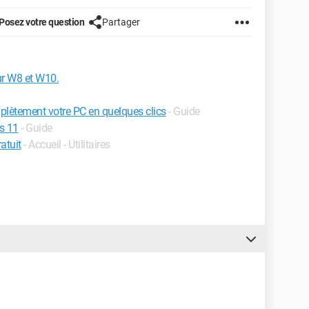
Posez votre question
Partager
ur W8 et W10.
omplètement votre PC en quelques clics
- Guide
s 11
- Guide
atuit
- Accueil - Utilitaires