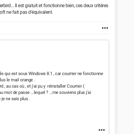
bird... Il est gratuit et fonctionne bien, ces deux critères
oft ne fait pas d'équivalent.
ble qui est sous Windows 8.1 , car courrier ne fonctionne
lus le mail orange .
 , au cas où , et j'ai pu y réinstaller Courrier (
mot de passe ...lequel ? ...me souviens plus j'ai
je ne sais plus .