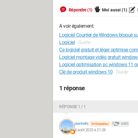
Répondre (1)
Moi aussi
(1)
A voir également:
Logiciel Courrier de Windows bloqué s
Logiciel
- Guide
Ce logiciel gratuit et léger optimise c
Logiciel montage vidéo gratuit window
Logiciel optimisation pc windows 11 gr
Clé de produit windows 10
- Guide
1 réponse
RÉPONSE 1 / 1
jeannets
6 603
Ambassadeur
8 août 2023 à 21:28