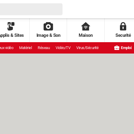
pplis & Sites
Image & Son
Maison
Securité
ux vidéo
Matériel
Réseau
Vidéo/TV
Virus/Sécurité
Emploi