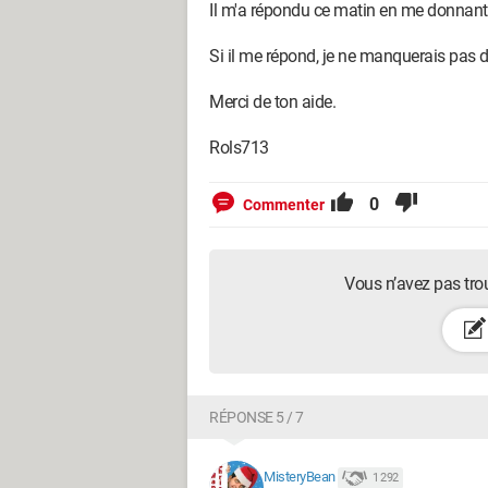
Il m'a répondu ce matin en me donnant l
Si il me répond, je ne manquerais pas d
Merci de ton aide.
Rols713
0
Commenter
Vous n’avez pas tro
RÉPONSE 5 / 7
MisteryBean
1 292