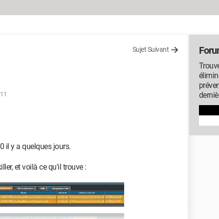
Foru
Sujet Suivant
Trouve
élimin
préven
:11
derniè
 il y a quelques jours.
er, et voilà ce qu'il trouve :