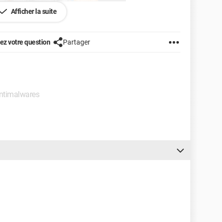
Afficher la suite
z votre question
Partager
 Antimalwares
’inquiète un peu.