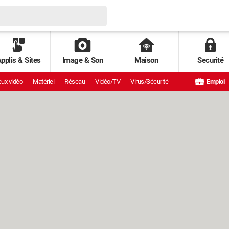
pplis & Sites
Image & Son
Maison
Securité
ux vidéo
Matériel
Réseau
Vidéo/TV
Virus/Sécurité
Emploi