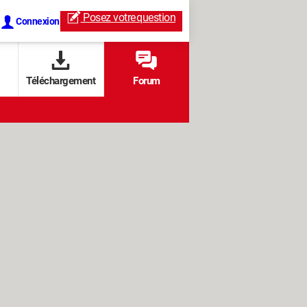
Posez votre
question
Connexion
Téléchargement
Forum