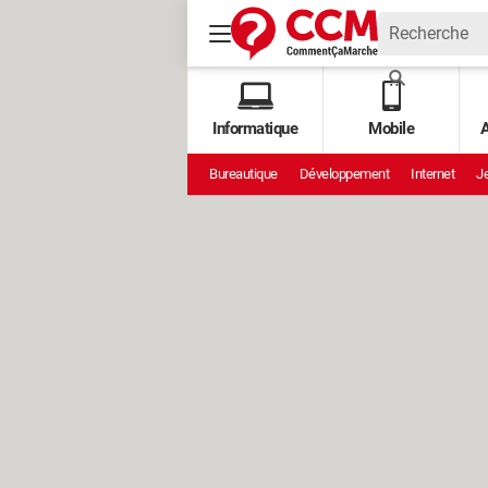
Informatique
Mobile
A
Bureautique
Développement
Internet
Je