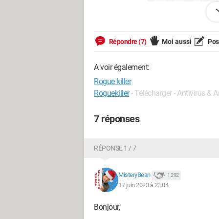
Répondre (7)
Moi aussi
Pose
A voir également:
Rogue killer
Roguekiller
- Télécharger - Antivirus &
7 réponses
RÉPONSE 1 / 7
J'ai bien fait la suppression, mais ça m
MisteryBean
1 292
17 juin 2023 à 23:04
Merci de votre aide.
Bonjour,
Windows / Firefox 114.0