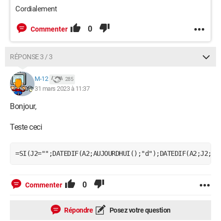
Cordialement
0
Commenter
RÉPONSE 3 / 3
M-12
285
31 mars 2023 à 11:37
Bonjour,
Teste ceci
=SI(J2="";DATEDIF(A2;AUJOURDHUI();"d");DATEDIF(A2;J2;"d
0
Commenter
Répondre
Posez votre question