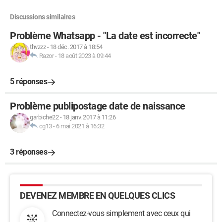
Discussions similaires
Problème Whatsapp - "La date est incorrecte"
thvzzz
-
18 déc. 2017 à 18:54
Razor
-
18 août 2023 à 09:44
5 réponses
Problème publipostage date de naissance
garbiche22
-
18 janv. 2017 à 11:26
cg13
-
6 mai 2021 à 16:32
3 réponses
DEVENEZ MEMBRE EN QUELQUES CLICS
Connectez-vous simplement avec ceux qui