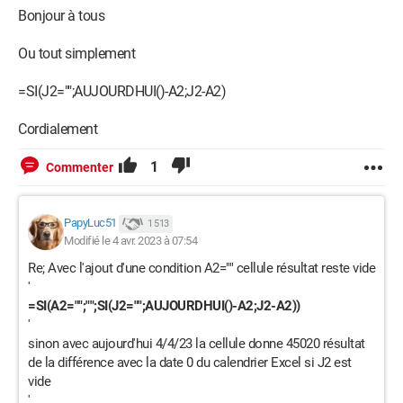
Bonjour à tous
Ou tout simplement
=SI(J2="";AUJOURDHUI()-A2;J2-A2)
Cordialement
1
Commenter
PapyLuc51
1 513
Modifié le 4 avr. 2023 à 07:54
Re; Avec l'ajout d'une condition A2="" cellule résultat reste vide
'
=SI(A2="";"";SI(J2="";AUJOURDHUI()-A2;J2-A2))
'
sinon avec aujourd'hui 4/4/23 la cellule donne 45020 résultat
de la différence avec la date 0 du calendrier Excel si J2 est
vide
'