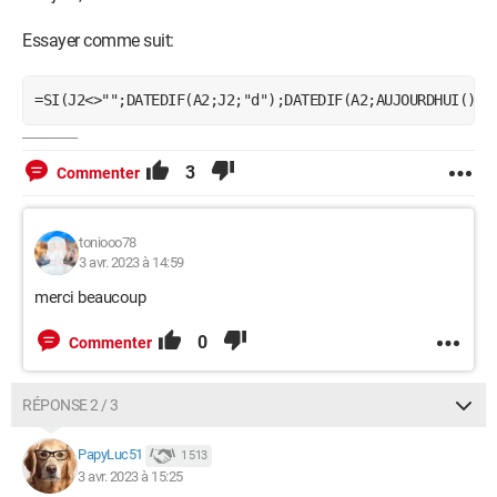
Essayer comme suit:
=SI(J2<>"";DATEDIF(A2;J2;"d");DATEDIF(A2;AUJOURDHUI();"
3
Commenter
toniooo78
3 avr. 2023 à 14:59
merci beaucoup
0
Commenter
RÉPONSE 2 / 3
PapyLuc51
1 513
3 avr. 2023 à 15:25