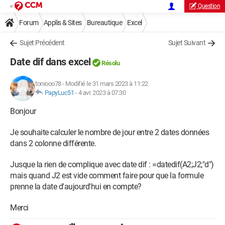
Question
Forum
Applis & Sites
Bureautique
Excel
Sujet Précédent
Sujet Suivant
Date dif dans excel
Résolu
toniooo78
-
Modifié le 31 mars 2023 à 11:22
PapyLuc51
-
4 avr. 2023 à 07:30
Bonjour
Je souhaite calculer le nombre de jour entre 2 dates données
dans 2 colonne différente.
Jusque la rien de complique avec date dif : =datedif(A2;J2;"d")
mais quand J2 est vide comment faire pour que la formule
prenne la date d'aujourd'hui en compte?
Merci