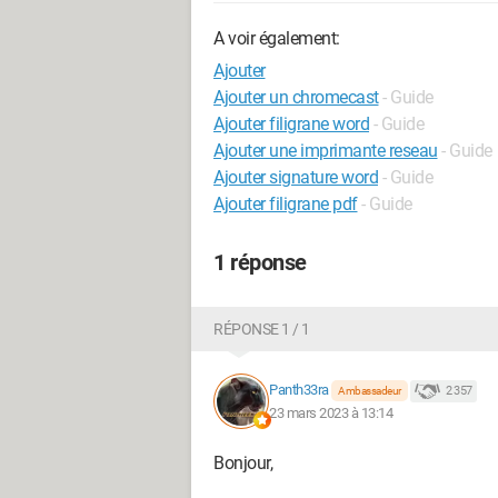
A voir également:
Ajouter
Ajouter un chromecast
- Guide
Ajouter filigrane word
- Guide
Ajouter une imprimante reseau
- Guide
Ajouter signature word
- Guide
Ajouter filigrane pdf
- Guide
1 réponse
RÉPONSE 1 / 1
Panth33ra
2 357
Ambassadeur
23 mars 2023 à 13:14
Bonjour,