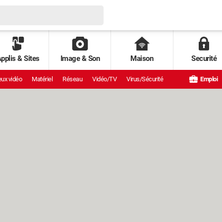
pplis & Sites
Image & Son
Maison
Securité
ux vidéo
Matériel
Réseau
Vidéo/TV
Virus/Sécurité
Emploi