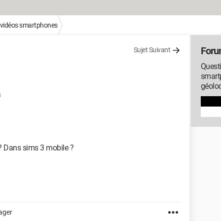
 vidéos smartphones
Foru
Sujet Suivant
Questi
smartp
géoloc
4
r ? Dans sims 3 mobile ?
ager