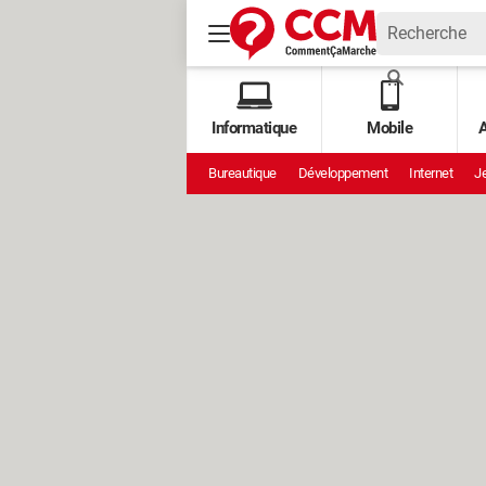
Informatique
Mobile
A
Bureautique
Développement
Internet
Je