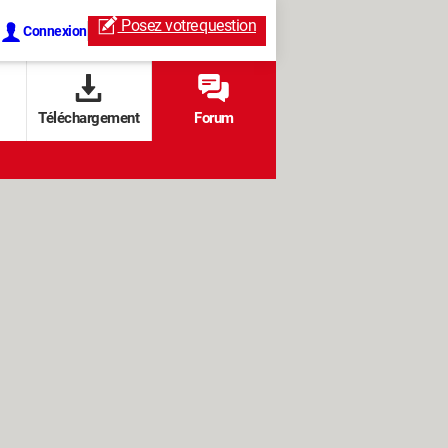
Posez votre
question
Connexion
Téléchargement
Forum