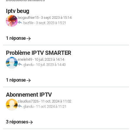
Iptv beug
leogauthier15
-
3 sept. 2023 à 15:14
bazfile
-
3 sept. 2023 à 15:21
1 réponse
Problème IPTV SMARTER
eneleh49
-
10 juil. 2023 à 14:14
glandu
-
10 juil. 2023 à 14:40
1 réponse
Abonnement IPTV
claudius7326
-
11 oct. 2024 à 11:02
glandu
-
11 oct. 2024 à 11:21
3 réponses