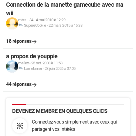
Connection de la manette gamecube avec ma
wii
miss---84
-
4 mai 2010 à 12:29
SupereCookie
-
22 mars 2015 à 15:38
18 réponses
a propos de youppie
mellex
-
25 oct. 2008 à 11:58
Lomelamer
-
23 juin 2026 à 07:05
44 réponses
DEVENEZ MEMBRE EN QUELQUES CLICS
Connectez-vous simplement avec ceux qui
partagent vos intérêts