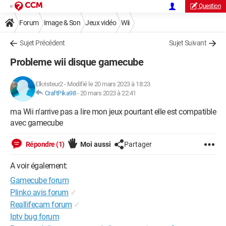
Question
Forum
Image & Son
Jeux vidéo
Wii
Sujet Précédent
Sujet Suivant
Probleme wii disque gamecube
Elkristeur2
-
Modifié le 20 mars 2023 à 18:23
CraftPika98
-
20 mars 2023 à 22:41
ma Wii n'arrive pas a lire mon jeux pourtant elle est compatible
avec gamecube
Répondre (1)
Moi aussi
Partager
A voir également:
Gamecube forum
Plinko avis forum
✓
Reallifecam forum
✓
Iptv bug forum