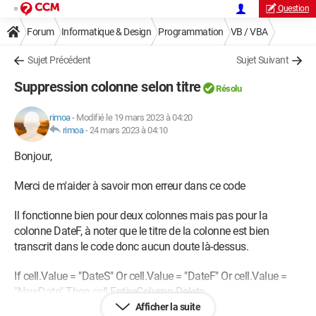
Question
Forum
Informatique & Design
Programmation
VB / VBA
Sujet Précédent
Sujet Suivant
Suppression colonne selon titre
Résolu
rimoa
-
Modifié le 19 mars 2023 à 04:20
rimoa
-
24 mars 2023 à 04:10
Bonjour,
Merci de m'aider à savoir mon erreur dans ce code
Il fonctionne bien pour deux colonnes mais pas pour la
colonne DateF, à noter que le titre de la colonne est bien
transcrit dans le code donc aucun doute là-dessus.
If cell.Value = "DateS" Or cell.Value = "DateF" Or cell.Value =
"NewDate" Then cell.EntireColumn.Delete
Afficher la suite