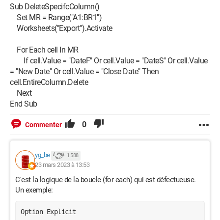
Sub DeleteSpecifcColumn()
Set MR = Range("A1:BR1")
Worksheets("Export").Activate
For Each cell In MR
If cell.Value = "DateF" Or cell.Value = "DateS" Or cell.Value
= "New Date" Or cell.Value = "Close Date" Then
cell.EntireColumn.Delete
Next
End Sub
0
Commenter
yg_be
1 588
23 mars 2023 à 13:53
C'est la logique de la boucle (for each) qui est défectueuse.
Un exemple:
Option Explicit
