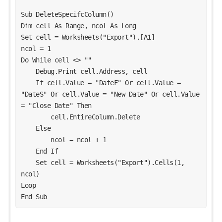
Sub DeleteSpecifcColumn()

Dim cell As Range, ncol As Long

Set cell = Worksheets("Export").[A1]

ncol = 1

Do While cell <> ""

    Debug.Print cell.Address, cell

    If cell.Value = "DateF" Or cell.Value = 
"DateS" Or cell.Value = "New Date" Or cell.Value 
= "Close Date" Then

        cell.EntireColumn.Delete

    Else

        ncol = ncol + 1

    End If

    Set cell = Worksheets("Export").Cells(1, 
ncol)

Loop

End Sub