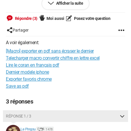
Voici l'actuelle
Afficher la suite
Passez un bon weekend :)
Répondre (3)
Moi aussi
Posez votre question
Partager
Sub testvba() ' ' testvba Macro '
ActiveSheet.ExportAsFixedFormat Type:=xlTypePDF, _
A voir également:
Filename:="C:\Users\sr1sr\Desktop\vba\ccmtest.pdf",
[Macro] exporter en pdf sans écraser le dernier
_ Quality:=xlQualityStandard,
Telecharger macro convertir chiffre en lettre excel
IncludeDocProperties:=True, _
Lire le coran en français pdf
IgnorePrintAreas:=False, OpenAfterPublish:=True End
Dernier modele iphone
Sub
Exporter favoris chrome
Save as pdf
3 réponses
RÉPONSE 1 / 3
Le Pingou
1 478