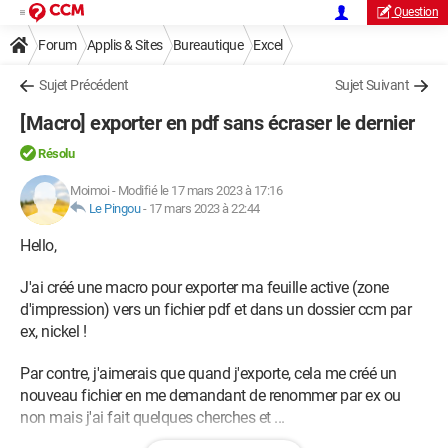
Question
Forum
Applis & Sites
Bureautique
Excel
Sujet Précédent
Sujet Suivant
[Macro] exporter en pdf sans écraser le dernier
Résolu
Moimoi
-
Modifié le 17 mars 2023 à 17:16
Le Pingou
-
17 mars 2023 à 22:44
Hello,
J'ai créé une macro pour exporter ma feuille active (zone
d'impression) vers un fichier pdf et dans un dossier ccm par
ex, nickel !
Par contre, j'aimerais que quand j'exporte, cela me créé un
nouveau fichier en me demandant de renommer par ex ou
non mais j'ai fait quelques cherches et ...