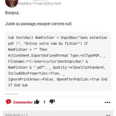
Modifié le 17 mars 2023 à 18:45
Bonjour,
Juste au passage, essayer comme suit:
Sub testvba() NomFichier = InputBox("Sans extention
pdf !", "Entrez votre nom du fichier") If
NomFichier > "" Then
ActiveSheet.ExportAsFixedFormat Type:=xlTypePDF, _
Filename:="C:\Users\sr1sr\Desktop\vba\" &
NomFichier & ".pdf", _ Quality:=xlQualityStandard,
IncludeDocProperties:=True, _
IgnorePrintAreas:=False, OpenAfterPublish:=True End
If End Sub
1
Commenter
RÉPONSE 2 / 3