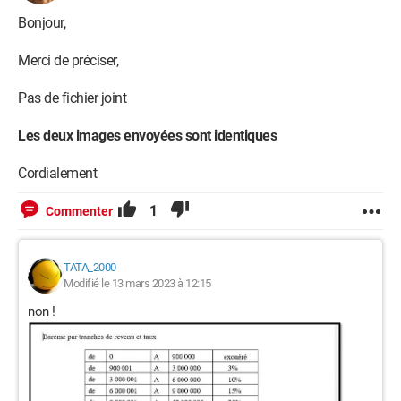
la formule accompagné de l image
Bonjour,
la mis a jour a partir de cet image
Merci de préciser,
merci d avance pour votre aide
Pas de fichier joint
Windows / Chrome 110.0.0.0
Les deux images envoyées sont identiques
Cordialement
1
Commenter
TATA_2000
Modifié le 13 mars 2023 à 12:15
non !