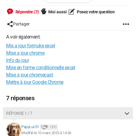
ps.
Répondre (7)
Moi aussi
Posez votre question
fichier en pièce jointe
Partager
ANCIEN celui correspond au Bareme a l'ima
A voir également:
ge
Mis a jour formuke excel
=SI(ET(D13<>0;D13<=900000);
Mise a jour chrome
(D13*0,005);SI(ET(D13>=900001;D13<=4000000);4500+
Info du jour
(D13-
Mise en forme conditionnelle excel
900000)*0,07;SI(ET(D13>=4000001;D13<=6000000);4500+
Mise a jour chromecast
((4000000-900000)*0,07)+((D13
Mettre à jour Google Chrome
-4000000)*0,15);SI(ET(D13>=6000001;D13<=10000000);450
0+((4000000-900000)*0,07)+((6000000-4000000)*0,15)+
7 réponses
((D13-
6000000)*0,25);SI(ET(D13>=10000001;D13<=15000000);450
0+((4000000-900000)*0,07)+((6000000-4000000)*0,15)+
RÉPONSE 1 / 7
((10000000-6000000)*0,25)+(D13-10000000)*0,3;
SI(D13>15000000;((D13-15000000)*0,35)+3021500;0))))))
PapyLuc51
1 511
Modifié le 10 mars 2023 à 14:36