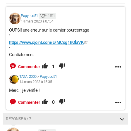
PapyLuc51
1 511
14 mars 2023 à 07:54
OUPS!! une erreur sur le dernier pourcentage
'
https://www.cjoint.com/c/MCog1hOlaVK
'
Cordialement
1
Commenter
TATA_2000
>
PapyLuc51
14 mars 2023 à 15:35
Merci ; je vérifié !
0
Commenter
RÉPONSE 6 / 7