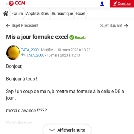
Question
Forum
Applis & Sites
Bureautique
Excel
Sujet Précédent
Sujet Suivant
Mis a jour formuke excel
Résolu
TATA_2000
-
Modifié le 10 mars 2023 à 13:22
TATA_2000
-
16 mars 2023 à 13:10
Bonjour,
Bonjour à tous !
Svp ! un coup de main, à mettre ma formule à la cellule D8 a
jour .
merci d'avance !????
Cordialement
Afficher la suite