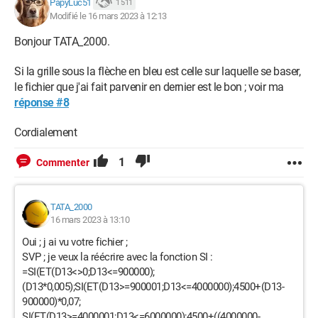
PapyLuc51
1 511
Modifié le 16 mars 2023 à 12:13
Bonjour TATA_2000.
Si la grille sous la flèche en bleu est celle sur laquelle se baser,
le fichier que j'ai fait parvenir en dernier est le bon ; voir ma
réponse #8
Cordialement
1
Commenter
TATA_2000
16 mars 2023 à 13:10
Oui ; j ai vu votre fichier ;
SVP ; je veux la réécrire avec la fonction SI :
=SI(ET(D13<>0;D13<=900000);
(D13*0,005);SI(ET(D13>=900001;D13<=4000000);4500+(D13-
900000)*0,07;
SI(ET(D13>=4000001;D13<=6000000);4500+((4000000-