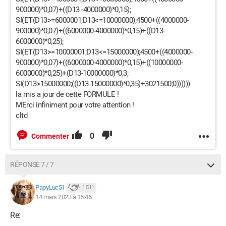
900000)*0,07)+((D13 -4000000)*0,15);
SI(ET(D13>=6000001;D13<=10000000);4500+((4000000-
900000)*0,07)+((6000000-4000000)*0,15)+((D13-
6000000)*0,25);
SI(ET(D13>=10000001;D13<=15000000);4500+((4000000-
900000)*0,07)+((6000000-4000000)*0,15)+((10000000-
6000000)*0,25)+(D13-10000000)*0,3;
SI(D13>15000000;((D13-15000000)*0,35)+3021500;0))))))
la mis a jour de cette FORMULE !
MErci infiniment pour votre attention !
cltd
0
Commenter
RÉPONSE 7 / 7
PapyLuc51
1 511
14 mars 2023 à 15:46
Re: