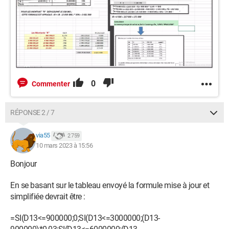
0
Commenter
RÉPONSE 2 / 7
via55
2 759
10 mars 2023 à 15:56
Bonjour
En se basant sur le tableau envoyé la formule mise à jour et
simplifiée devrait être :
=SI(D13<=900000;0;SI(D13<=3000000;(D13-