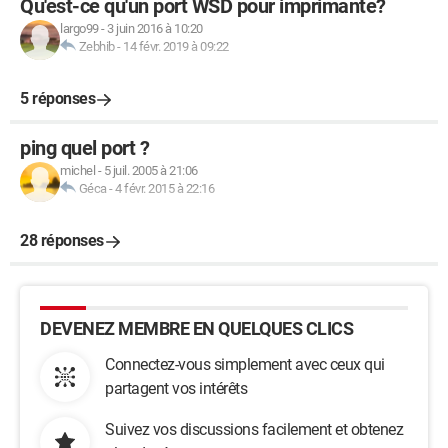
Qu'est-ce qu'un port WSD pour imprimante?
largo99
-
3 juin 2016 à 10:20
Zebhib
-
14 févr. 2019 à 09:22
5 réponses
ping quel port ?
michel
-
5 juil. 2005 à 21:06
Géca
-
4 févr. 2015 à 22:16
28 réponses
DEVENEZ MEMBRE EN QUELQUES CLICS
Connectez-vous simplement avec ceux qui
partagent vos intérêts
Suivez vos discussions facilement et obtenez