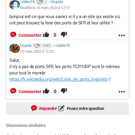
colabo18
>
brupala
2
Modifié le 18 mars 2023 à 12:13
bonjour est ce que vous saviez si il y a un site qui existe où
ont peut trouvez la liste des ports de SFR et leur utilité ?
0
Commenter
brupala
>
colabo18
14 451
18 mars 2023 à 12:23
Salut,
il n'y a pas de ports SFR, les ports TCP/UDP sont le mêmes
pour tout le monde:
https://fr.wikipedia.org/wiki/Liste_de_ports_logiciels
0
Commenter
Répondre
Posez votre question
Discussions similaires