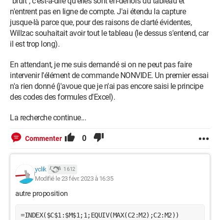
"bruit", c'est-à-dire qu'elles sont en-dehors du tableau et
n'entrent pas en ligne de compte. J'ai étendu la capture
jusque-là parce que, pour des raisons de clarté évidentes,
Willzac souhaitait avoir tout le tableau (le dessus s'entend, car
il est trop long).
En attendant, je me suis demandé si on ne peut pas faire
intervenir l'élément de commande NONVIDE. Un premier essai
n'a rien donné (j'avoue que je n'ai pas encore saisi le principe
des codes des formules d'Excel).
La recherche continue...
0
Commenter
yclik
1 612
Modifié le 23 févr. 2023 à 16:35
autre proposition
=INDEX($C$1:$M$1;1;EQUIV(MAX(C2:M2);C2:M2))