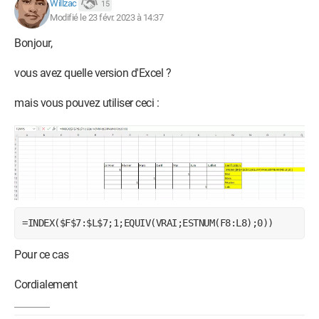
Willzac
15
Modifié le 23 févr. 2023 à 14:37
Bonjour,
vous avez quelle version d'Excel ?
mais vous pouvez utiliser ceci :
=INDEX($F$7:$L$7;1;EQUIV(VRAI;ESTNUM(F8:L8);0))
Pour ce cas
Cordialement