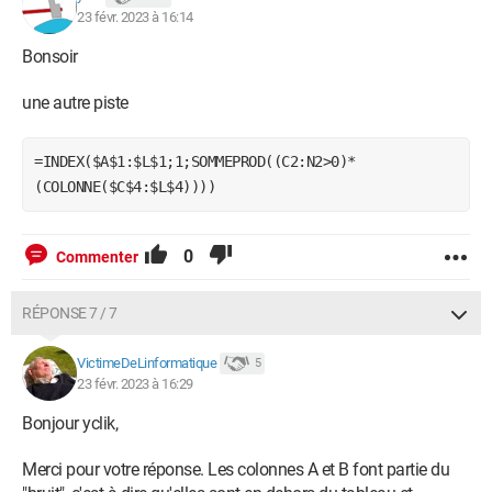
23 févr. 2023 à 16:14
Bonsoir
une autre piste
=INDEX($A$1:$L$1;1;SOMMEPROD((C2:N2>0)*
(COLONNE($C$4:$L$4))))
0
Commenter
RÉPONSE 7 / 7
VictimeDeLinformatique
5
23 févr. 2023 à 16:29
Bonjour yclik,
Merci pour votre réponse. Les colonnes A et B font partie du