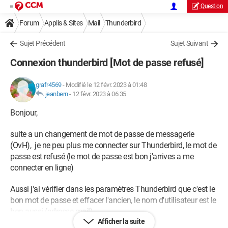
Question
Forum
Applis & Sites
Mail
Thunderbird
Sujet Précédent
Sujet Suivant
Connexion thunderbird [Mot de passe refusé]
grafr4569
-
Modifié le 12 févr. 2023 à 01:48
jeanbern
-
12 févr. 2023 à 06:35
Bonjour,
suite a un changement de mot de passe de messagerie
(OvH), je ne peu plus me connecter sur Thunderbird, le mot de
passe est refusé (le mot de passe est bon j'arrives a me
connecter en ligne)
Aussi j'ai vérifier dans les paramètres Thunderbird que c'est le
bon mot de passe et effacer l'ancien, le nom d'utilisateur est le
bon aussi (adresse mail).
Afficher la suite