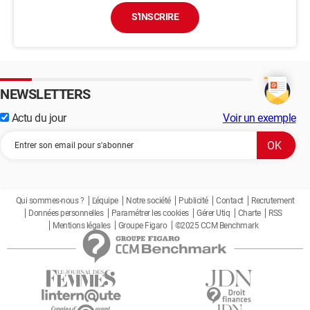
,85.73425568394163

S'INSCRIRE
,69.21660923542944

,87.42386051005897

,35.27685634185226

,83.01845522622216

,45.32537448340496

NEWSLETTERS
,51.322646552859695

,69.9527028251635

Actu du jour
Voir un exemple
,3.08569815272679

,66.30463831578771

,62.41033400206221

,80.05712601988002

,10

Qui sommes-nous ?
L'équipe
Notre société
Publicité
Contact
Recrutement
,10

Données personnelles
Paramétrer les cookies
Gérer Utiq
Charte
RSS
,70

Mentions légales
Groupe Figaro
©2025 CCM Benchmark
,10

,30

,90

,70

,30
