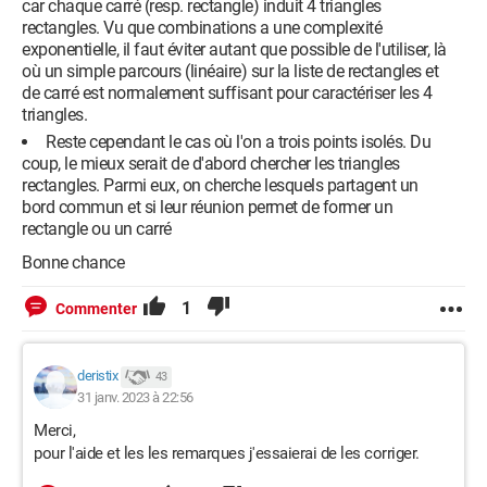
    c=((xA-xC)**2+(yA-yC)**2)

car chaque carré (resp. rectangle) induit 4 triangles
rectangles. Vu que combinations a une complexité
    if b*b==a*a+c*c and ((xB-xA)*(xC-xA)+(yB-yA)*
exponentielle, il faut éviter autant que possible de l'utiliser, là
(yC-yA))==0:

où un simple parcours (linéaire) sur la liste de rectangles et
        return True

de carré est normalement suffisant pour caractériser les 4
    else:

triangles.
         return False

Reste cependant le cas où l'on a trois points isolés. Du
coup, le mieux serait de d'abord chercher les triangles
rectangles. Parmi eux, on cherche lesquels partagent un
from itertools import*

bord commun et si leur réunion permet de former un
rectangle ou un carré
def polygone_find(A):

    n=len(A)

Bonne chance
    B=list(range(0,n,2))

    trianglerectangle=[]

1
Commenter
    carré=[]

    rectangle=[]

deristix
    RESULTAT={}

43
31 janv. 2023 à 22:56
    '''je fais la recherche de triangles 
rectangles'''

Merci,
    C=list(combinations(B,3))

pour l'aide et les les remarques j'essaierai de les corriger.
    for tri in C:
