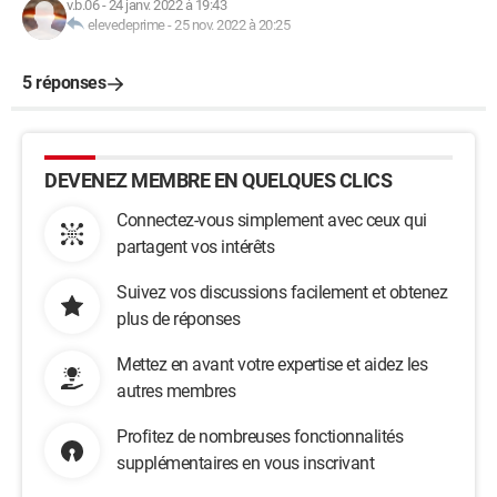
v.b.06
-
24 janv. 2022 à 19:43
        yC=A[tri[2]+1]

elevedeprime
-
25 nov. 2022 à 20:25
        xD=A[tri[3]]

        yD=A[tri[3]+1]

5 réponses
        print("av",xA,yA,xB,yB,xC,yC,xD,yD)

        if test_rectangle(xA,yA,xB,yB,xC,yC):

rectangle.append((tri[0],tri[1],tri[2],tri[3]))

DEVENEZ MEMBRE EN QUELQUES CLICS
    RESULTAT.update({"rectangle":rectangle})

Connectez-vous simplement avec ceux qui
partagent vos intérêts
    '''la  structure retournée est le dictionnaire 
RESULTAT'''

Suivez vos discussions facilement et obtenez
    return(RESULTAT)

plus de réponses
Mettez en avant votre expertise et aidez les
import matplotlib.pyplot as plt

autres membres
x = [47.17788031846174

,9.155162513788252

Profitez de nombreuses fonctionnalités
,87.31106451765086

supplémentaires en vous inscrivant
,90.18098777410545
