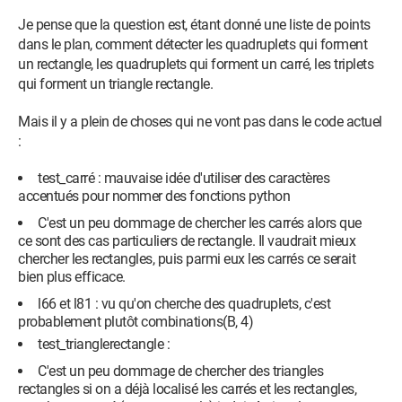
'''

Je pense que la question est, étant donné une liste de points
def test_rectangle(xA,yA,xB,yB,xC,yC,xD,yD):

dans le plan, comment détecter les quadruplets qui forment
    a=((xB-xA)**2+(yB-yA)**2)

un rectangle, les quadruplets qui forment un carré, les triplets
    b=((xC-xB)**2+(yC-yB)**2)

qui forment un triangle rectangle.
    c=((xD-xC)**2+(yD-yC)**2)

    d=((xA-xD)**2+(yA-yD)**2)

Mais il y a plein de choses qui ne vont pas dans le code actuel
    if a==c and b==d and ((xC-xB)*(xD-xC)+(yC-yB)*
:
(yD-yC))==0 and ((xB-xA)*(xA-xD)+(yB-yA)*(yA-
yD))==0:

test_carré : mauvaise idée d'utiliser des caractères
accentués pour nommer des fonctions python
         return True

    else:

C'est un peu dommage de chercher les carrés alors que
         return False

ce sont des cas particuliers de rectangle. Il vaudrait mieux
chercher les rectangles, puis parmi eux les carrés ce serait
bien plus efficace.
'''cette fonction permet de definir un triangle 
l66 et l81 : vu qu'on cherche des quadruplets, c'est
probablement plutôt combinations(B, 4)
rectangle'''

def test_trianglerectangle(xA,yA,xB,yB,xC,yC):

test_trianglerectangle :
    a=((xB-xA)**2+(yB-yA)**2)

C'est un peu dommage de chercher des triangles
    b=((xC-xB)**2+(yC-yB)**2)

rectangles si on a déjà localisé les carrés et les rectangles,