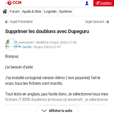
Question
Forum
Applis & Sites
Logiciels
Système
Sujet Précédent
Sujet Suivant
Supprimer les doublons avec Dupeguru
Jeremine43
-
Modifié le 26 janv. 2023 à 21:52
bazfile
-
26 janv. 2023 à 21:57
Bonjour,
j'ai besoin d'aide
J'ai installé ce logiciel version démo ( non payante) fait le
scan, tous les fichiers sont inscrits.
Tout écris en anglais, pas facile donc Je sélectionne tous mes
fichiers (13000 doublons je trouve çà énorme!) , je sélectionne
tout pour envoyer à la corbeille ( send marked...) çà m'indique
qu'on ne peut sélectionner que 10 fichiers à la fois donc
Afficher la suite