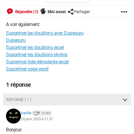
autant dire mission impossible. Avez vous une solution. (Le
fichier inscrit en gras est bien conservé? que je ne fasse pas
Répondre (1)
Moi aussi
Partager
d'erreur)
A voir également:
Si possible m'indiquer la phrase en anglais à sélectionner.
Supprimer les doublons avec Dupeguru
Dupeguru
Merci pour votre attention
Supprimer les doublons excel
Jeremine43
Supprimer les doublons photos
Supprimer liste déroulante excel
Supprimer page word
1 réponse
RÉPONSE 1 / 1
bazfile
20 283
26 janv. 2023 à 21:57
Bonjour.