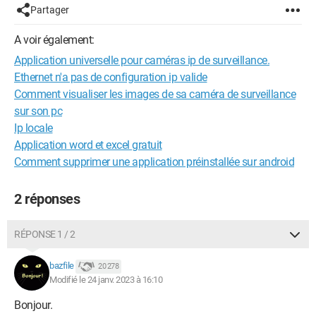
Partager
A voir également:
Application universelle pour caméras ip de surveillance.
Ethernet n'a pas de configuration ip valide
Comment visualiser les images de sa caméra de surveillance
sur son pc
Ip locale
Application word et excel gratuit
Comment supprimer une application préinstallée sur android
2 réponses
RÉPONSE 1 / 2
bazfile
20 278
Modifié le 24 janv. 2023 à 16:10
Bonjour.