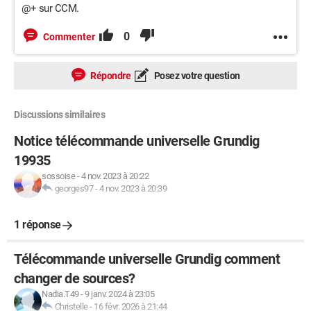
@+ sur CCM.
0
Commenter
Répondre
Posez votre question
Discussions similaires
Notice télécommande universelle Grundig
19935
sossoise
-
4 nov. 2023 à 20:22
georges97
-
4 nov. 2023 à 20:39
1 réponse
Télécommande universelle Grundig comment
changer de sources?
Nadia.T49
-
9 janv. 2024 à 23:05
Christelle
-
16 févr. 2026 à 21:44