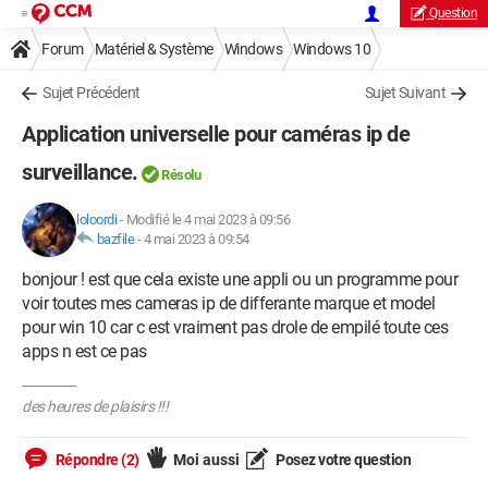
Question
Forum
Matériel & Système
Windows
Windows 10
Sujet Précédent
Sujet Suivant
Application universelle pour caméras ip de
surveillance.
Résolu
loloordi
-
Modifié le 4 mai 2023 à 09:56
bazfile
-
4 mai 2023 à 09:54
bonjour ! est que cela existe une appli ou un programme pour
voir toutes mes cameras ip de differante marque et model
pour win 10 car c est vraiment pas drole de empilé toute ces
apps n est ce pas
des heures de plaisirs !!!
Répondre (2)
Moi aussi
Posez votre question