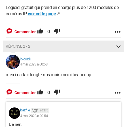
Logiciel gratuit qui prend en charge plus de 1200 modèles de
caméras IP
voir cette page
.
0
Commenter
RÉPONSE 2 / 2
loloordi
4 mai 2023 à 00:58
merci ca fait longtemps mais merci beaucoup
0
Commenter
bazfile
20 278
4 mai 2023 à 09:54
De rien.